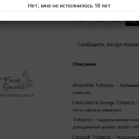
Нет, мне не исполнилось 18 лет
Крепость жидкости
0 мг
1.5 мг
3 мг
6 мг
Сообщить, когда появи
Описание
Absenthe
Tobacco
— Любимый в
стань ею.
Chocolate
&
Orange
Tobacco
—
нотка здесь в самый раз.
Tobacco
— Надоели мягкие и ко
доподлинный аромат сведёт тебя
Coconut Tobacco
— Экзотически