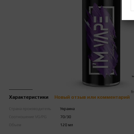
Характеристики
Новый отзыв или комментарий
Страна производитель
Украина
Соотношение VG/PG
70/30
Объем
120 мл