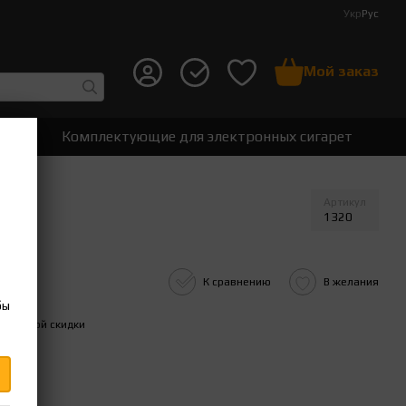
Укр
Рус
Мой заказ
ет
Комплектующие для электронных сигарет
Артикул
1320
К сравнению
В желания
бы
ительной скидки