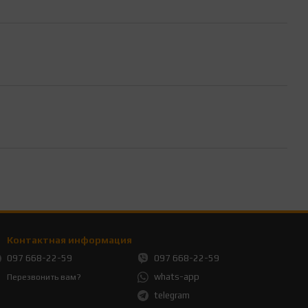
Контактная информация
097 668-22-59
097 668-22-59
whats-app
Перезвонить вам?
telegram