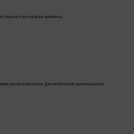
ит ощутить все краски аромата.
.
нием десертной нотки. Для любителей оригинального.