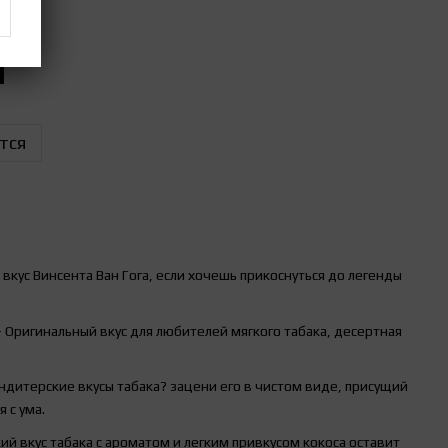
тся
кус Винсента Ван Гога, если хочешь прикоснуться до легенды
 Оригинальный вкус для любителей мягкого табака, десертная
ндитерские вкусы табака? зацени его в чистом виде, присущий
 с ума.
й вкус табака с ароматом и легким привкусом кокоса оставит