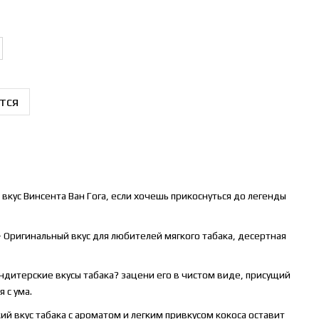
тся
кус Винсента Ван Гога, если хочешь прикоснуться до легенды
 Оригинальный вкус для любителей мягкого табака, десертная
ндитерские вкусы табака? зацени его в чистом виде, присущий
 с ума.
й вкус табака с ароматом и легким привкусом кокоса оставит