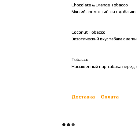
Chocolate
&
Orange
Tobacco
Мягкий аромат табака с добавле
Coconut Tobacco
Экзотический вкус табака с легк
Tobacco
Насыщенный пар табака перед 
Доставка
Оплата