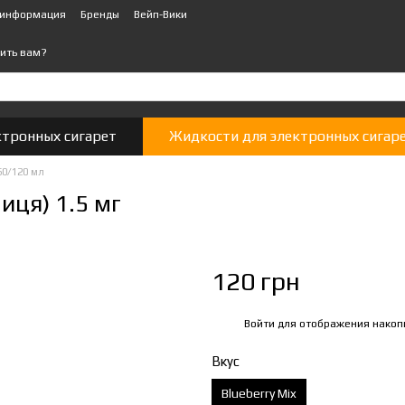
 информация
Бренды
Вейп-Вики
ить вам?
ктронных сигарет
Жидкости для электронных сигар
60/120 мл
иця) 1.5 мг
120 грн
Войти
для отображения накоп
%
Вкус
Blueberry Mix