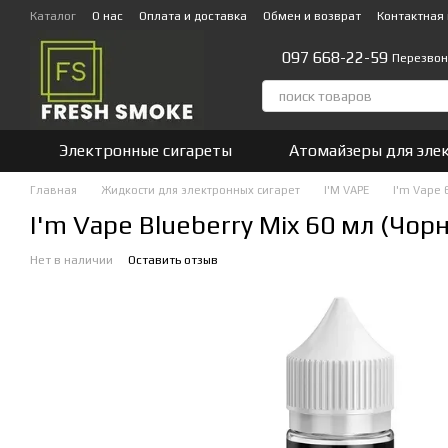
Перейти к основному контенту
Каталог
О нас
Оплата и доставка
Обмен и возврат
Контактная
097 668-22-59
Перезвон
Электронные сигареты
Атомайзеры для эле
Главная
Жидкости для электронных сигарет
I'М VAPE
I'm Vape 
I'm Vape Blueberry Mix 60 мл (Чорн
Нет в наличии
Оставить отзыв