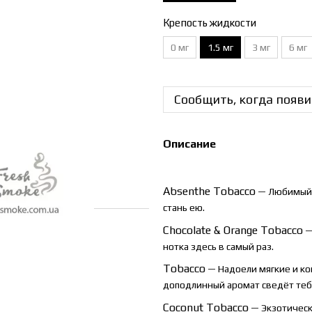
Крепость жидкости
0 мг
1.5 мг
3 мг
6 мг
Сообщить, когда появи
Описание
Absenthe
Tobacco
— Любимый в
стань ею.
Chocolate
&
Orange
Tobacco
—
нотка здесь в самый раз.
Tobacco
— Надоели мягкие и ко
доподлинный аромат сведёт тебя
Coconut Tobacco
— Экзотически