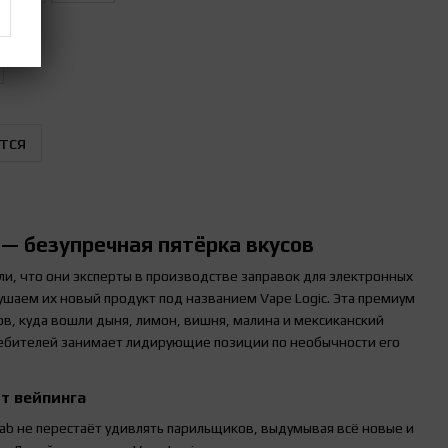
тся
 — безупречная пятёрка вкусов
али, что они эксперты в производстве заправок для электронных
кушаем их новый продукт под названием Vape Logic. Эта премиум
ов, куда вошли дыня, лимон, вишня, малина и мексиканский
требителей занимает лидирующие позиции по необычности его
т вейпинга
lab
не перестаёт удивлять парильщиков, выдумывая всё новые и