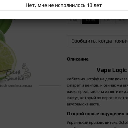
Нет, мне не исполнилось 18 лет
Крепость жидкости
0 мг
1.5 мг
3 мг
6 мг
Сообщить, когда появи
Описание
Vape Logic
Ребята из Octolab на деле показ
сигарет и вейпов, и сейчас мы в
жижа представлена из пяти вкус
кактус, который по опросам по
вкусовых качеств.
Открой новые ощущения о
Украинский производитель
Octo