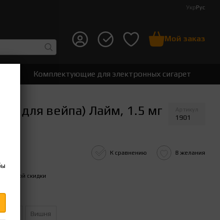
Укр
Рус
Мой заказ
ет
Комплектующие для электронных сигарет
а для вейпа) Лайм, 1.5 мг
Артикул
1901
К сравнению
В желания
бы
ительной скидки
алина
Вишня