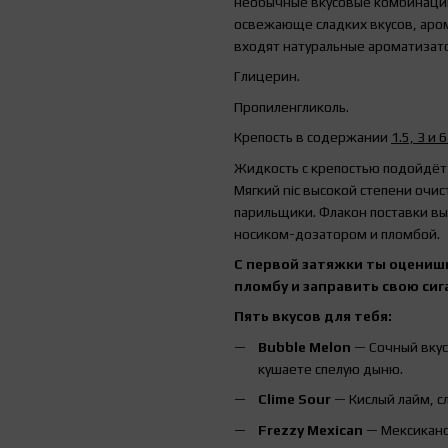
необычные вкусовые комбинации.
освежающе сладких вкусов, аром
входят натуральные ароматизато
Глицерин.
Пропиленгликоль.
Крепость в содержании
1.5, 3 и 6
Жидкость с крепостью подойдёт 
Мягкий nic высокой степени очис
парильщики. Флакон поставки вы
носиком-дозатором и пломбой.
С первой затяжки ты оцениш
пломбу и заправить свою сиг
Пять вкусов для тебя:
Bubble Melon
— Сочный вкус 
кушаете спелую дыню.
Clime Sour
— Кислый лайм, сл
Frezzy Mexican
— Мексиканск