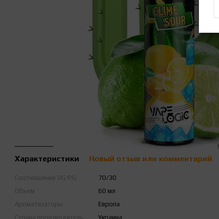
Характеристики
Новый отзыв или комментарий
Соотношение VG/PG
70/30
Объем
60 мл
Ароматизаторы
Европа
Страна производитель
Украина