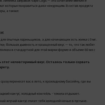
 Линейка заправок Vape Logic — это сочетание мягких и
ат которых понравиться даже некурящим. В состав продукта
ры, а также:
 мг
для опытных парильщиков, а для начинающих есть жижа с 0 мг.
тки, большая дымность и насыщенный вкус — то, что так любят
полнен в стандартной для этой марки форме в объеме 60 мл с
ь этот неповторимый вкус. Осталось только сорвать
арету.
сразу перенесет вас в лето, к прохладному бассейну, где вы
адкий кактус, холодный коктейль - текила отдыхает.
ий жгучий кактус спасет тебя холодной ночью в пустыне.