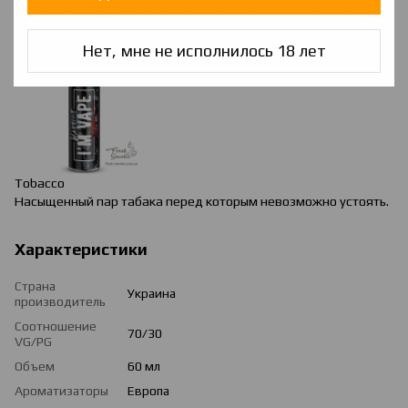
Экзотический вкус табака с легким ароматом кокоса, оставит
после себя приятное послевкусие.
Нет, мне не исполнилось 18 лет
Tobacco
Насыщенный пар табака перед которым невозможно устоять.
Характеристики
Страна
Украина
производитель
Соотношение
70/30
VG/PG
Объем
60 мл
Ароматизаторы
Европа