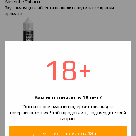
Absenthe
Tobacco
Вкус пьянящего абсента позволит ощутить все краски
аромата.
.
18+
Chocolate
&
Orange
Tobacco
Мягкий аромат табака с добавлением десертной нотки. Для
любителей оригинального.
Вам исполнилось 18 лет?
Этот интернет магазин содержит товары для
совершеннолетних. Чтобы продолжить, подтвердите свой
возраст
Coconut Tobacco
Да, мне исполнилось 18 лет