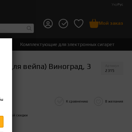
Укр
Рус
Мой заказ
ет
Комплектующие для электронных сигарет
а для вейпа) Виноград, 3
Артикул
2315
бы
К сравнению
В желания
ительной скидки