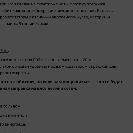
zen Tron сделан на фруктовые ноты, поэтому эта жижа
 любит холодные и бодрящие вкусовые сочетания. В состав
роматизаторы и отличный европейский кулер, который и
аправок. В составе также:
 3 мг
.
тся в компактных ПЭТ флаконах ёмкостью 120 мл с
лакон оснащён удобным носиком-дозатором с крышкой для
рвого вскрытия.
но на любителя, но если вам понравиться — то это будет
ная заправка на весь летний сезон.
д со льдом
шни и ментола.
го винограда.