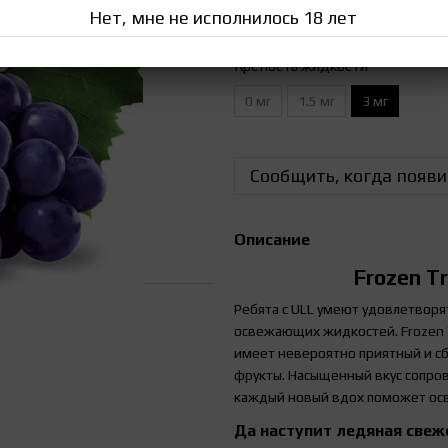
Нет, мне не исполнилось 18 лет
Marvin T
David Reed
Tony
Крепость жидкости
0 мг
1.5 мг
3 мг
Сообщить, когда появи
Описание
Frozen T
Ребята с ULL умеют удовлетворят
освежающих жидкостей. Frozen T
имеет невероятно приятный и сб
фрукты. Насыщенный вкус сопров
каждый новый вдох поможет осв
Да наступит ледяная свеж