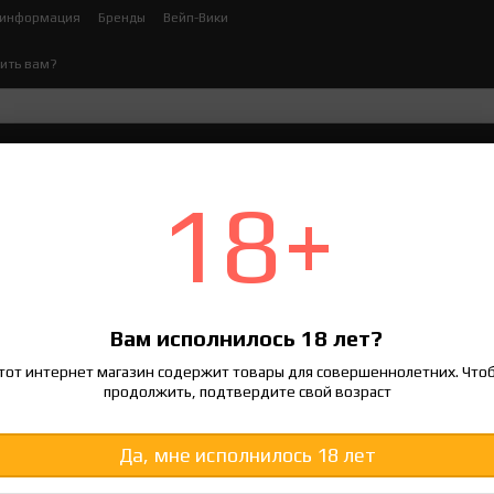
 информация
Бренды
Вейп-Вики
ить вам?
ктронных сигарет
Жидкости для электронных сигар
18+
 Электронных Сигарет (Жижа/Заправк
Вам исполнилось 18 лет?
120 грн
тот интернет магазин содержит товары для совершеннолетних. Что
продолжить, подтвердите свой возраст
Войти
для отображения накоп
%
Да, мне исполнилось 18 лет
Вкус