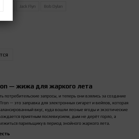
 Goon
Jack Flyn
Bob Dylan
тся
ron — жижа для жаркого лета
ь потребительские запросы, и теперь они взялись за создание
ron — это заправка для электронных сигарет и вейпов, которая
алансированный вкус, куда вошли лесные ягоды и экзотические
ождается приятным послевкусием, дым не дерёт горло, а
ежиться парильщику в период знойного жаркого лета.
есть