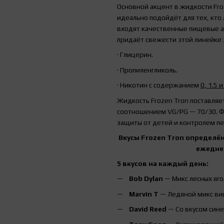
Основной акцент в жидкости Fro
идеально подойдёт для тех, кто
входят качественные пищевые а
придаёт свежести этой линейке з
·
Глицерин.
·
Пропиленгликоль.
·
Никотин с содержанием
0, 1.5 и
Жидкость Frozen Tron поставляе
соотношением VG/PG — 70/30. Ф
защиты от детей и контролем пе
Вкусы Frozen Tron определён
ежеднев
5 вкусов на каждый день:
Bob Dylan
— Микс лесных яго
Marvin T
— Ледяной микс ви
David Reed
— Со вкусом сине