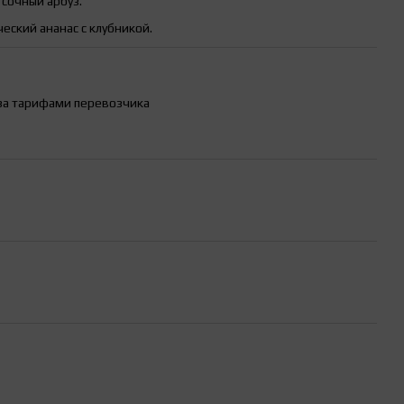
очный арбуз.
ский ананас с клубникой.
за тарифами перевозчика