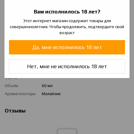
Big Peach
- Персиковый нектар с нотками манго и прохлады
Вам исполнилось 18 лет?
Lychee melon
- Сочетание сладкой, нежной дыни
пикантного личи и льда
Этот интернет магазин содержит товары для
Fruit juice
- Холодный лимонад и сок из сладких и кислых
совершеннолетних. Чтобы продолжить, подтвердите свой
фруктов
возраст
Характеристики
Да, мне исполнилось 18 лет
Страна
Украина
производитель
Нет, мне не исполнилось 18 лет
Соотношение
70/30
VG/PG
Объем
60 мл
Ароматизаторы
Малайзия
Отзывы