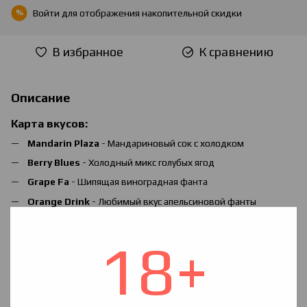
Войти
для отображения накопительной скидки
%
В избранное
К сравнению
Описание
Карта вкусов:
Mandarin Plaza
- Мандариновый сок с холодком
Berry Blues
- Холодный микс голубых ягод
Grape Fa
- Шипящая виноградная фанта
Orange Drink
- Любимый вкус апельсиновой фанты
Pineapple play
- Ломтики ананаса с мятой и льдом
18+
Red heart
- Гранатовый джус
Black forest
- Освежающие чёрные лесные ягоды
Kiwi Mango
- Коктейль из кислого киви и сладкого манго с
холодком