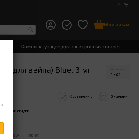
Укр
Рус
Мой заказ
ет
Комплектующие для электронных сигарет
а для вейпа) Blue, 3 мг
Артикул
1724
К сравнению
В желания
бы
ительной скидки
Yellow
Violet