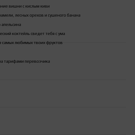
ние вишни с кислым киви
амели, лесных орехов и сушеного банана
 апельсина
ский коктейль сведет тебя с ума
 самых любимых твоих фруктов
за тарифами перевозчика