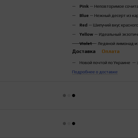
Pink
— Неповторимое сочита
Blue
— Нежный десерт из кар
Red
— Шипучий вкус красного
Yellow
— Идеальный экзотиче
Violet
— Ледяной лимонад из
Доставка
Оплата
Новой почтой по Украине — 
Подробнее о доставке