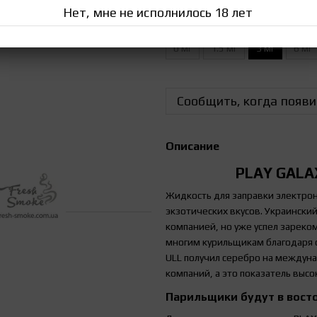
Нет, мне не исполнилось 18 лет
Крепость жидкости
0 мг
1.5 мг
3 мг
6 мг
Сообщить, когда появи
Описание
PLAY GALAX
Жидкость для заправки электро
экзотических вкусов. Украински
компанией, но уже успел зареко
многим курильщикам благодаря 
ULL получил серебро на междуна
компаний, а это показатель высо
Парильщики будут в вост