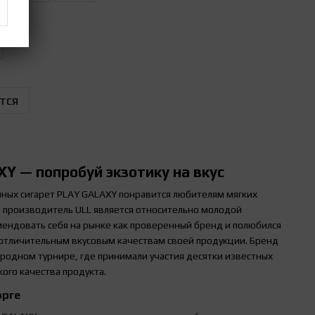
тся
Y — попробуй экзотику на вкус
нных сигарет
PLAY GALAXY понравится любителям мягких
й производитель ULL является относительно молодой
мендовать себя на рынке как проверенный бренд и полюбился
отличительным вкусовым качествам своей продукции. Бренд
родном турнире, где принимали участия десятки известных
кого качества продукта.
орге