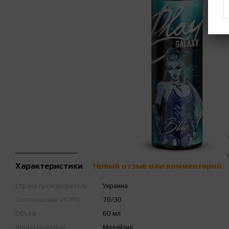
Характеристики
Новый отзыв или комментарий
Страна производитель
Украина
Соотношение VG/PG
70/30
Объем
60 мл
Ароматизаторы
Малайзия