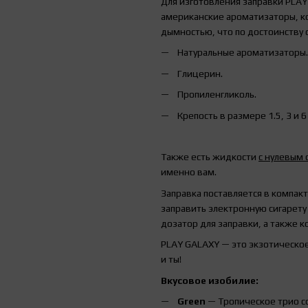
Для изготовления заправки PLAY
американские ароматизаторы, к
дымностью, что по достоинству 
Натуральные ароматизаторы.
Глицерин.
Пропиленгликоль.
Крепость в размере 1.5, 3 и 6 
Также есть жидкости
с нулевым
именно вам.
Заправка поставляется в компак
заправить электронную сигарету 
дозатор для заправки, а также к
PLAY GALAXY — это экзотическое
и ты!
Вкусовое изобилие:
Green
— Тропическое трио со