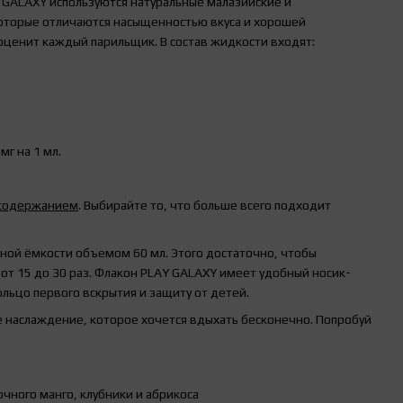
 GALAXY используются натуральные малазийские и
оторые отличаются насыщенностью вкуса и хорошей
оценит каждый парильщик. В состав жидкости входят:
мг на 1 мл.
 содержанием
. Выбирайте то, что больше всего подходит
тной ёмкости объемом 60 мл. Этого достаточно, чтобы
от 15 до 30 раз. Флакон
PLAY GALAXY имеет удобный носик-
ольцо первого вскрытия и защиту от детей.
 наслаждение, которое хочется вдыхать бесконечно. Попробуй
чного манго, клубники и абрикоса