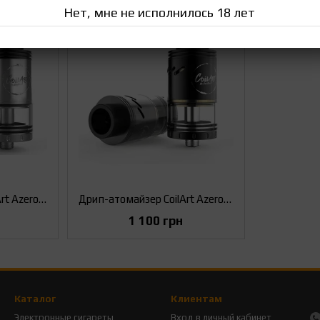
Нет, мне не исполнилось 18 лет
Дрип-атомайзер Coil Art Azeroth RDTA (Оригинал) Стальной
Дрип-атомайзер CoilArt Azeroth RDTA (Оригинал) Черный
1 100 грн
Каталог
Клиентам
Электронные сигареты
Вход в личный кабинет