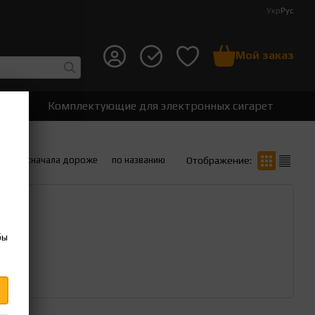
Укр
Рус
Мой заказ
ет
Комплектующие для электронных сигарет
вле
сначала дороже
по названию
Отображение:
бы