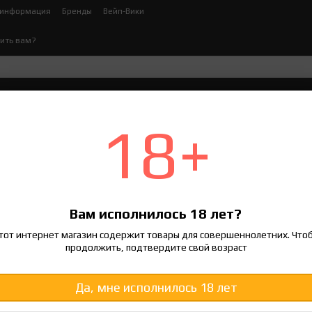
 информация
Бренды
Вейп-Вики
ить вам?
ктронных сигарет
Жидкости для электронных сигар
18+
по популярности
сначала деше
Сортировка:
Вам исполнилось 18 лет?
тот интернет магазин содержит товары для совершеннолетних. Что
продолжить, подтвердите свой возраст
Да, мне исполнилось 18 лет