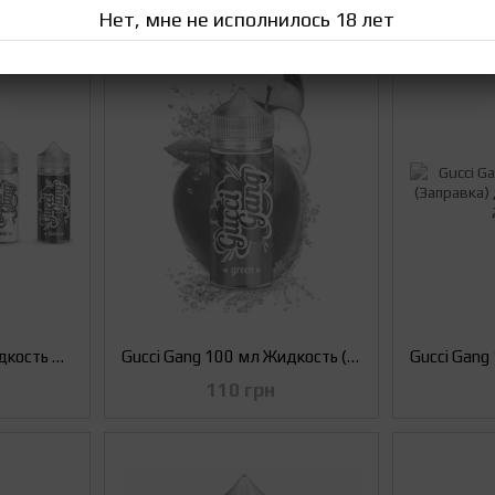
Нет, мне не исполнилось 18 лет
Gucci Gang 100 мл Жидкость для Электронных Сигарет (Жижа/Заправка для вейпа)
Gucci Gang 100 мл Жидкость (Заправка) для Вейпа Green, 1.5 мг
110 грн