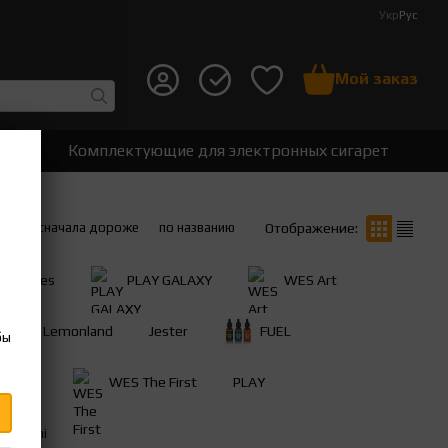
Укр
Рус
Мой заказ
ет
Комплектующие для электронных сигарет
вле
сначала дороже
по названию
Отображение:
tty Vapes
PLAY GALAXY
WES Art
Lemonland
Jester
FUEL
бы
micon
WES The First
PLAY
 Yasumi