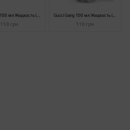
Gucci Gang 100 мл Жидкость (Заправка) для Вейпа Pink 0 мг
Gucci Gang 100 мл Жидкость (Заправка) для Вейпа Green, 0 мг
110 грн
110 грн