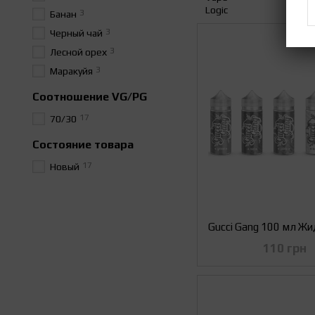
3
Банан
3
Черный чай
3
Лесной орех
3
Маракуйя
Соотношение VG/PG
17
70/30
Состояние товара
17
Новый
110 грн