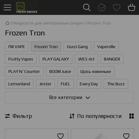
Жидкости для электронных сигарет
Frozen Tron
Frozen Tron
I'М VAPE
Frozen Tron
Gucci Gang
Vaperolle
Frutty Vapes
PLAY GALAXY
WES Art
BANGER
PLAY N`Counter
BOOM Juice
Щось новеньке
Lemonland
Jester
FUEL
Every Day
The Buzz
Jo juice
Wes
HeadShot
Commicon
Все категории
WES The First
PLAY
Vape Logic
Мad Dinner
Фильтр
По популярности
Just Salt
I'М VAPE S
Black Limit
Жидкость Yasumi