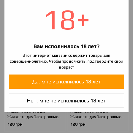
18+
Frozen Tron 2 120 мл
Frozen Tron 2 120 мл
Жидкость для Электронных
Жидкость для Электронных
Сигарет (Жижа/Заправка для
Сигарет (Жижа/Заправка для
120 грн
120 грн
вейпа) Goodman
вейпа) Mark Bone
Вам исполнилось 18 лет?
Этот интернет магазин содержит товары для
совершеннолетних. Чтобы продолжить, подтвердите свой
возраст
Да, мне исполнилось 18 лет
Нет, мне не исполнилось 18 лет
Frozen Tron 2 120 мл
Frozen Tron 2 120 мл
Жидкость для Электронных
Жидкость для Электронных
Сигарет (Жижа/Заправка для
Сигарет (Жижа/Заправка для
120 грн
120 грн
вейпа) G.Hobs
вейпа) Dillinger