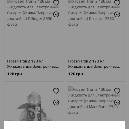
Frozen Tron 2 120 мл
Frozen Tron 2 120 мл
Жидкость для Электронных
Жидкость для Электронных
Сигарет (Жижа/Заправка для
Сигарет (Жижа/Заправка для
120 грн
120 грн
вейпа) Dillinger
вейпа) Dizaster