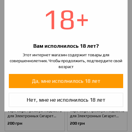
18+
Vape Logic Премиум Жидкость
Vape Logic Премиум Жидкость
для Электронных Сигарет
для Электронных Сигарет
(Жижа/Заправка для вейпа)
(Жижа/Заправка для вейпа)
200 грн
200 грн
Лайм, 0 мг
Лайм, 1.5 мг
Вам исполнилось 18 лет?
Этот интернет магазин содержит товары для
совершеннолетних. Чтобы продолжить, подтвердите свой
возраст
Да, мне исполнилось 18 лет
Нет, мне не исполнилось 18 лет
Vape Logic Премиум Жидкость
Vape Logic Премиум Жидкость
для Электронных Сигарет
для Электронных Сигарет
(Жижа/Заправка для вейпа)
(Жижа/Заправка для вейпа)
200 грн
200 грн
Лайм, 3 мг
Лайм, 6 мг