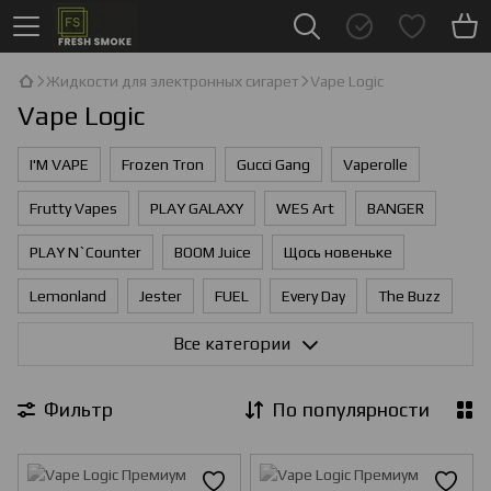
Жидкости для электронных сигарет
Vape Logic
Vape Logic
I'М VAPE
Frozen Tron
Gucci Gang
Vaperolle
Frutty Vapes
PLAY GALAXY
WES Art
BANGER
PLAY N`Counter
BOOM Juice
Щось новеньке
Lemonland
Jester
FUEL
Every Day
The Buzz
Jo juice
Wes
HeadShot
Commicon
Все категории
WES The First
PLAY
Vape Logic
Мad Dinner
Фильтр
По популярности
Just Salt
I'М VAPE S
Black Limit
Жидкость Yasumi