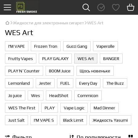
Жидкости для электронных сигарет
WES Art
WES Art
I'М VAPE
Frozen Tron
Gucci Gang
Vaperolle
Frutty Vapes
PLAY GALAXY
WES Art
BANGER
PLAY N`Counter
BOOM Juice
Щось новеньке
Lemonland
Jester
FUEL
Every Day
The Buzz
Jo juice
Wes
HeadShot
Commicon
WES The First
PLAY
Vape Logic
Мad Dinner
Just Salt
I'М VAPE S
Black Limit
Жидкость Yasumi
Фильтр
По популярности