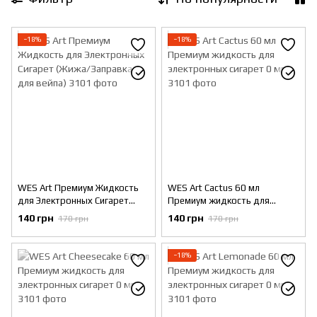
−18%
−18%
WES Art Премиум Жидкость
WES Art Cactus 60 мл
для Электронных Сигарет
Премиум жидкость для
(Жижа/Заправка для вейпа)
электронных сигарет 0 мг
140 грн
140 грн
170 грн
170 грн
−18%