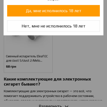
Да, мне исполнилось 18 лет
Нет, мне не исполнилось 18 лет
Сменный испаритель Eleaf EC
для iJust S/iJust 2/Melo
3/Lemo 3.Оригинал
68 грн
Какие комплектующие для электронных
сигарет бывают?
Комплектующие для электронных сигарет — это всё, что
помогает поддерживать устройство в рабочем состоянии,
обновлять отдельные элементы и подстраивать использование
под свои задачи. В эту категорию входят аккумуляторы,
Развернуть