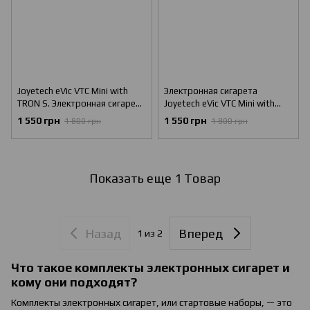
Joyetech eVic VTC Mini with
Электронная сигарета
TRON S. Электронная сигарета
Joyetech eVic VTC Mini with
Starter Kit Золотой (Оригинал)
CUBIS. Starter Kit (Оригинал)
1 550 грн
1 550 грн
1 800 грн
1 800 грн
Золотой
Показать еще 1 Товар
Назад
Вперед
1
из 2
Что такое комплекты электронных сигарет и
кому они подходят?
Комплекты электронных сигарет, или стартовые наборы, — это