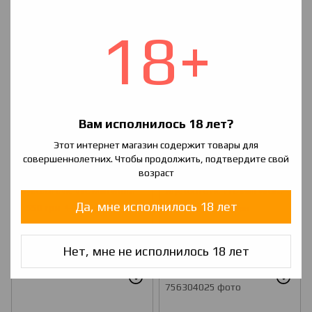
18+
−14%
−14%
Вам исполнилось 18 лет?
Этот интернет магазин содержит товары для
совершеннолетних. Чтобы продолжить, подтвердите свой
возраст
Электронная сигарета
Электронная сигарета
Joyetech eVic VTC Mini with
Joyetech eVic VTC Mini with
TRON S. Starter Kit (Оригинал)
TRON S. Starter Kit (Оригинал)
Да, мне исполнилось 18 лет
1 550 грн
1 550 грн
1 800 грн
1 800 грн
Красный
Белый
Нет, мне не исполнилось 18 лет