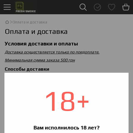
Оплата и доставка
Оплата и доставка
Условия доставки и оплаты
Доставка осуществляется только по предоплате.
Минимальная сумма заказа 500 грн
Способы доставки
Доставка "Нова Пошта"
Товар оформлений до 13:00 відправляється в той же день.
18+
Товар оформлень після 13:00 відправляється на наступний
робочий день. Термін доставки 1-3 дні
Способы оплаты
Оплата на карту Приват Банка
Наложенный платеж "Нова Пошта"
Вам исполнилось 18 лет?
Оплата у відділенні після огляду товару. Крім доставки Ви