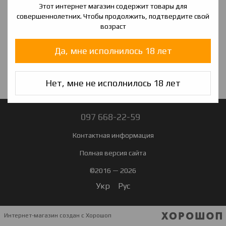
Этот интернет магазин содержит товары для
оплачуєте комісію Нової Пошти за наложений платіж, яка
совершеннолетних. Чтобы продолжить, подтвердите свой
складає 20 грн + 2% від вартості заказу.
возраст
Оплата картой Visa, Mastercard - WayForPay
Да, мне исполнилось 18 лет
Нет, мне не исполнилось 18 лет
097 668-22-59
Контактная информация
Полная версия сайта
©2016 — 2026
Укр
Рус
Интернет-магазин создан с Хорошоп