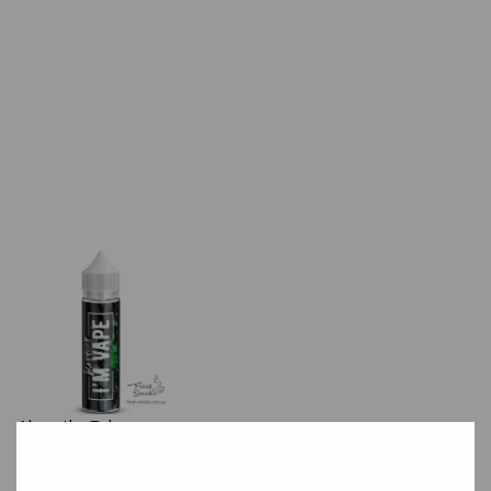
Absenthe
Tobacco
Вкус пьянящего абсента позволит ощутить все краски
аромата.
.