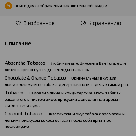
Войти
для отображения накопительной скидки
%
В избранное
К сравнению
Описание
Absenthe
Tobacco
— Любимый вкус Винсента Ван Гога, если
хочешь прикоснуться до легенды стань ею.
Chocolate
&
Orange
Tobacco
— Оригинальный вкус для
любителей мягкого табака, десертная нотка здесь в самый раз.
Tobacco
— Надоели мягкие и кондитерские вкусы табака?
зацени его в чистом виде, присущий доподлинный аромат
сведёт тебя с ума.
Coconut Tobacco
— Экзотический вкус табака с ароматом и
легким привкусом кокоса оставит после себя приятное
послевкусие