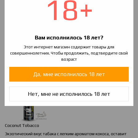
18+
Вам исполнилось 18 лет?
Этот интернет магазин содержит товары для
Chocolate
&
Orange
Tobacco
совершеннолетних. Чтобы продолжить, подтвердите свой
возраст
Мягкий аромат табака с добавлением десертной нотки. Для
любителей оригинального.
Да, мне исполнилось 18 лет
Нет, мне не исполнилось 18 лет
Coconut Tobacco
Экзотический вкус табака с легким ароматом кокоса, оставит