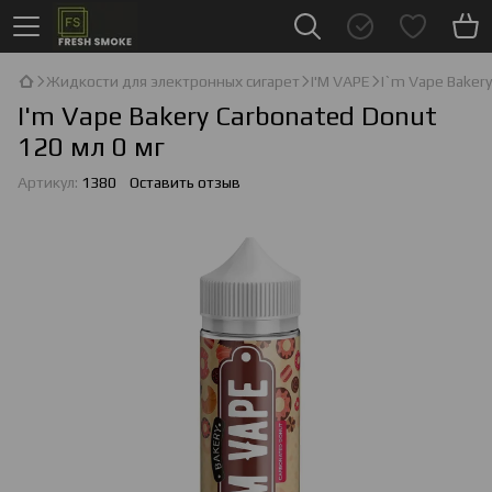
Жидкости для электронных сигарет
I'М VAPE
I`m Vape Baker
I'm Vape Bakery Carbonated Donut
120 мл 0 мг
Артикул:
1380
Оставить отзыв