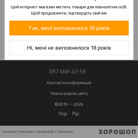
оплачуєте комісію Нової Пошти за наложений платіж, яка
Цей інтернет-магазин містить товари для повнолітніх осіб.
складає 20 грн + 2% від вартості заказу.
Щоб продовжити, підтвердіть свій вік
Оплата картою Visa, Mastercard - WayForPay
Так, мені виповнилося 18 років
Ні, мені не виповнилося 18 років
097 668-22-59
Контактна інформація
Повна версія сайту
©2016 — 2026
Укр
Рус
Інтернет-магазин створений з Хорошоп