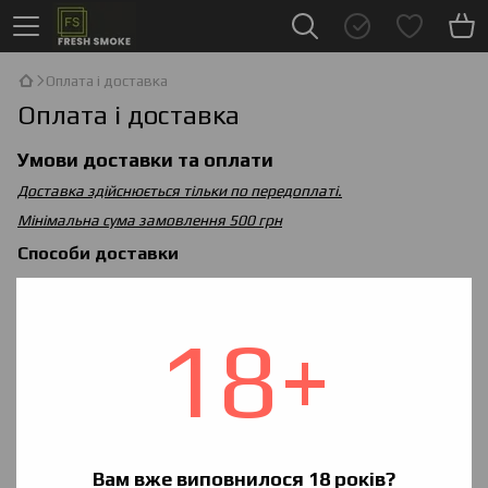
Оплата і доставка
Оплата і доставка
Умови доставки та оплати
Доставка здійснюється тільки по передоплаті.
Мінімальна сума замовлення 500 грн
Способи доставки
Доставка "Нова Пошта"
Товар оформлений до 13:00 відправляється в той же день.
18+
Товар оформлень після 13:00 відправляється на наступний
робочий день. Термін доставки 1-3 дні
Способи оплати
Оплата на карту Приват Банка
Післяплата "Нова Пошта"
Вам вже виповнилося 18 років?
Оплата у відділенні після огляду товару. Крім доставки Ви