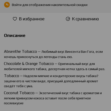
Войти
для отображения накопительной скидки
%
В избранное
К сравнению
Описание
Absenthe
Tobacco
— Любимый вкус Винсента Ван Гога, если
хочешь прикоснуться до легенды стань ею.
Chocolate
&
Orange
Tobacco
— Оригинальный вкус для
любителей мягкого табака, десертная нотка здесь в самый раз.
Tobacco
— Надоели мягкие и кондитерские вкусы табака?
зацени его в чистом виде, присущий доподлинный аромат
сведёт тебя с ума.
Coconut Tobacco
— Экзотический вкус табака с ароматом и
легким привкусом кокоса оставит после себя приятное
послевкусие