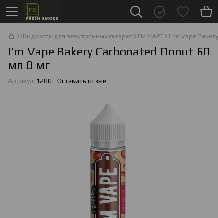
Жидкости для электронных сигарет
I'М VAPE
I`m Vape Baker
I'm Vape Bakery Carbonated Donut 60
мл 0 мг
Артикул:
1280
Оставить отзыв