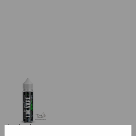
Absenthe
Tobacco
Вкус пьянящего абсента позволит ощутить все краски