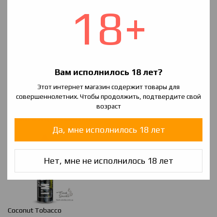
аромата.
.
18+
Вам исполнилось 18 лет?
Этот интернет магазин содержит товары для
Chocolate
&
Orange
Tobacco
совершеннолетних. Чтобы продолжить, подтвердите свой
возраст
Мягкий аромат табака с добавлением десертной нотки. Для
любителей оригинального.
Да, мне исполнилось 18 лет
Нет, мне не исполнилось 18 лет
Coconut Tobacco