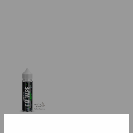
Absenthe
Tobacco
Вкус пьянящего абсента позволит ощутить все краски
аромата.
.