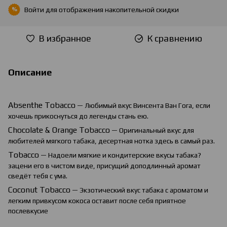
Войти
для отображения накопительной скидки
%
В избранное
К сравнению
Описание
Absenthe
Tobacco
— Любимый вкус Винсента Ван Гога, если
хочешь прикоснуться до легенды стань ею.
Chocolate
&
Orange
Tobacco
— Оригинальный вкус для
любителей мягкого табака, десертная нотка здесь в самый раз.
Tobacco
— Надоели мягкие и кондитерские вкусы табака?
зацени его в чистом виде, присущий доподлинный аромат
сведёт тебя с ума.
Coconut Tobacco
— Экзотический вкус табака с ароматом и
легким привкусом кокоса оставит после себя приятное
послевкусие