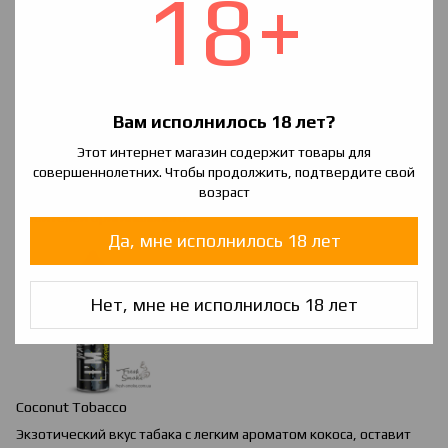
18+
Вам исполнилось 18 лет?
Этот интернет магазин содержит товары для
Chocolate
&
Orange
Tobacco
совершеннолетних. Чтобы продолжить, подтвердите свой
возраст
Мягкий аромат табака с добавлением десертной нотки. Для
любителей оригинального.
Да, мне исполнилось 18 лет
Нет, мне не исполнилось 18 лет
Coconut Tobacco
Экзотический вкус табака с легким ароматом кокоса, оставит