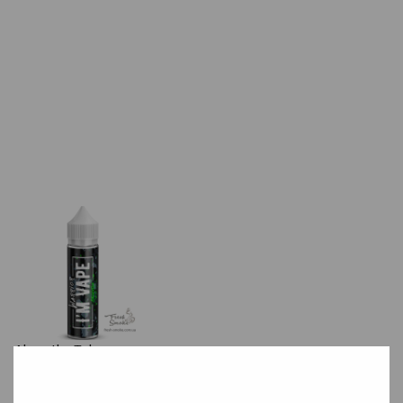
Absenthe
Tobacco
Вкус пьянящего абсента позволит ощутить все краски
аромата.
.