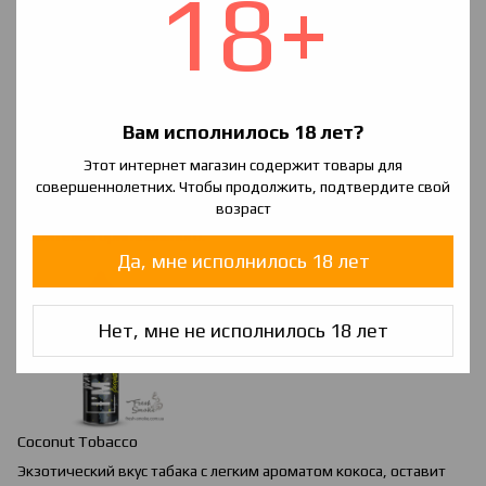
18+
Вам исполнилось 18 лет?
Этот интернет магазин содержит товары для
Chocolate
&
Orange
Tobacco
совершеннолетних. Чтобы продолжить, подтвердите свой
возраст
Мягкий аромат табака с добавлением десертной нотки. Для
любителей оригинального.
Да, мне исполнилось 18 лет
Нет, мне не исполнилось 18 лет
Coconut Tobacco
Экзотический вкус табака с легким ароматом кокоса, оставит