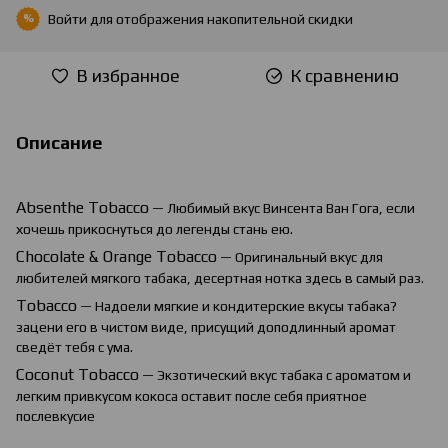
Войти
для отображения накопительной скидки
%
В избранное
К сравнению
Описание
Absenthe
Tobacco
— Любимый вкус Винсента Ван Гога, если
хочешь прикоснуться до легенды стань ею.
Chocolate
&
Orange
Tobacco
— Оригинальный вкус для
любителей мягкого табака, десертная нотка здесь в самый раз.
Tobacco
— Надоели мягкие и кондитерские вкусы табака?
зацени его в чистом виде, присущий доподлинный аромат
сведёт тебя с ума.
Coconut Tobacco
— Экзотический вкус табака с ароматом и
легким привкусом кокоса оставит после себя приятное
послевкусие