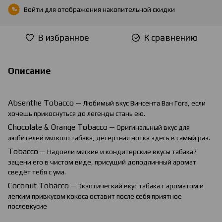
Войти
для отображения накопительной скидки
%
В избранное
К сравнению
Описание
Absenthe
Tobacco
— Любимый вкус Винсента Ван Гога, если
хочешь прикоснуться до легенды стань ею.
Chocolate
&
Orange
Tobacco
— Оригинальный вкус для
любителей мягкого табака, десертная нотка здесь в самый раз.
Tobacco
— Надоели мягкие и кондитерские вкусы табака?
зацени его в чистом виде, присущий доподлинный аромат
сведёт тебя с ума.
Coconut Tobacco
— Экзотический вкус табака с ароматом и
легким привкусом кокоса оставит после себя приятное
послевкусие