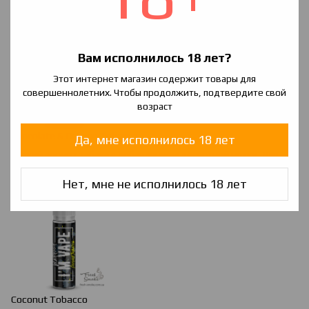
аромата.
.
Вам исполнилось 18 лет?
Этот интернет магазин содержит товары для
совершеннолетних. Чтобы продолжить, подтвердите свой
возраст
Chocolate
&
Orange
Tobacco
Да, мне исполнилось 18 лет
Мягкий аромат табака с добавлением десертной нотки. Для
любителей оригинального.
Нет, мне не исполнилось 18 лет
Coconut Tobacco