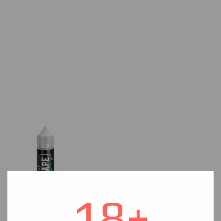
18+
Absenthe
Tobacco
Вкус пьянящего абсента позволит ощутить все краски