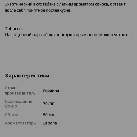
Экзотический вкус табака с легким ароматом кокоса, оставит
после себя приятное послевкусие.
Tobacco
Насыщенный пар табака перед которым невозможно устоять.
Характеристики
Страна
Украина
производитель
Соотношение
70/30
VG/PG
Объем
60 мл
Ароматизаторы
Европа