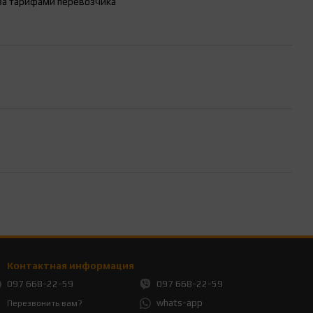
за тарифами перевозчика
Контактная информация
097 668-22-59
097 668-22-59
whats-app
Перезвонить вам?