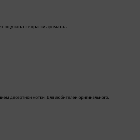
ит ощутить все краски аромата.
.
нием десертной нотки. Для любителей оригинального.