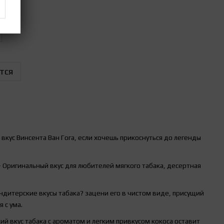
тся
кус Винсента Ван Гога, если хочешь прикоснуться до легенды
 Оригинальный вкус для любителей мягкого табака, десертная
ндитерские вкусы табака? зацени его в чистом виде, присущий
 с ума.
й вкус табака с ароматом и легким привкусом кокоса оставит