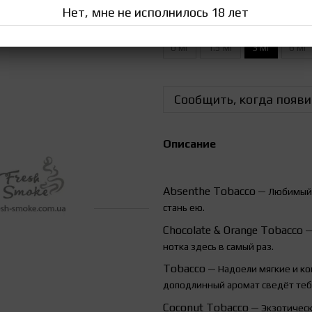
Нет, мне не исполнилось 18 лет
Крепость жидкости
0 мг
1.5 мг
3 мг
6 мг
Сообщить, когда появи
Описание
Absenthe
Tobacco
— Любимый в
стань ею.
Chocolate
&
Orange
Tobacco
—
нотка здесь в самый раз.
Tobacco
— Надоели мягкие и ко
доподлинный аромат сведёт тебя
Coconut Tobacco
— Экзотически