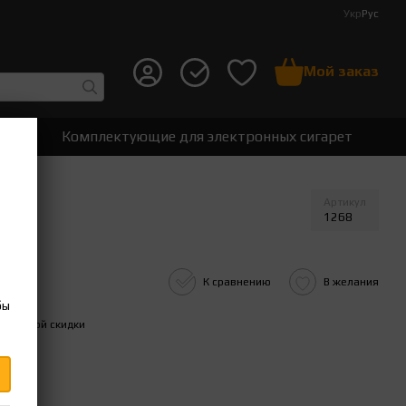
Укр
Рус
Мой заказ
ет
Комплектующие для электронных сигарет
Артикул
1268
К сравнению
В желания
бы
ительной скидки