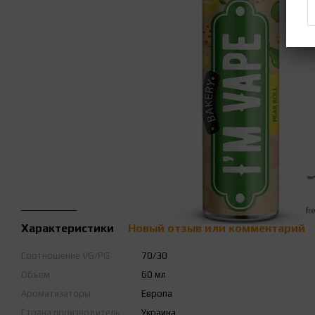
Характеристики
Новый отзыв или комментарий
Соотношение VG/PG
70/30
Объем
60 мл
Ароматизаторы
Европа
Страна производитель
Украина