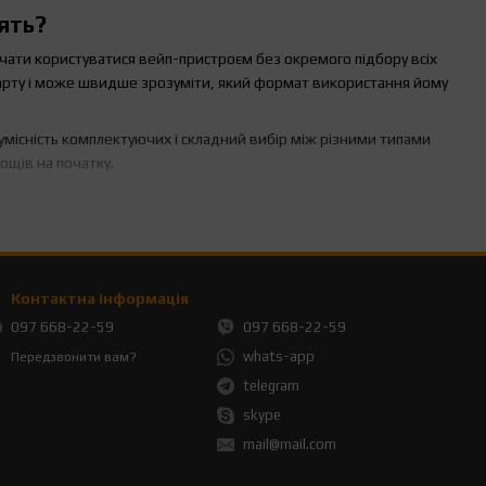
ять?
очати користуватися вейп-пристроєм без окремого підбору всіх
тарту і може швидше зрозуміти, який формат використання йому
сумісність комплектуючих і складний вибір між різними типами
ощів на початку.
ідібрані для спільної роботи. Покупцю не потрібно окремо
о докупити для старту. Саме тому комплекти електронних сигарет
Контактна інформація
ід конкретні побажання. Стартовий набір, навпаки, дає більш
097 668-22-59
097 668-22-59
whats-app
Передзвонити вам?
и?
telegram
skype
ачення мають формат використання, автономність, тип затяжки,
а компактність, для інших — стабільна робота протягом дня або
mail@mail.com