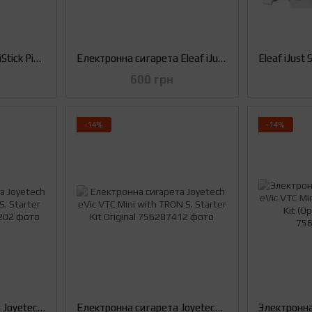
Стартовий набір Eleaf iStick Pico 75W TC Mod + MELO III Mini (Оригінал) Сірий
Електронна сигарета Eleaf iJust 2 Starter Kit. (Оригінал)
600 грн
−14%
−14%
Электронная сигарета Joyetech eVic VTC Mini with CUBIS. Starter Kit (Оригинал)
Електронна сигарета Joyetech eVic VTC Mini with TRON S. Starter Kit Original