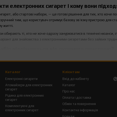
ти електронних сигарет і кому вони підход
гарет, або стартові набори, — це готові рішення для тих, хто хоче п
зручний тим, що користувач отримує базову зв’язку пристрою для с
у житті.
и обирають ті, хто не хоче одразу занурюватися в технічні нюанси, 
варіант для знайомства з електронними сигаретами без зайвих трудн
абір відрізняється від окремого пристрою?
ту полягає в тому, що це вже зібране рішення, де ключові елементи п
краще підійде, чи сумісні між собою різні частини і що саме потрібн
ором для новачків.
Каталог
Клієнтам
ідходить тим, хто вже має досвід і хоче самостійно зібрати девайс п
Електронні сигарети
Вхід до кабінету
 у категорію без зайвих експериментів.
Атомайзери для електронних
Каталог
сигарет
лект електронної сигарети під свої потреб
Про нас
Рідина для електронних
Оплата і доставка
сигарет
о набору варто дивитися не лише на зовнішній вигляд або бренд. Зн
Обмін та повернення
Комплектуючі для
ь зручності для щоденного носіння. Для одних користувачів важливіш
електронних сигарет
Контактна інформація
Бренди