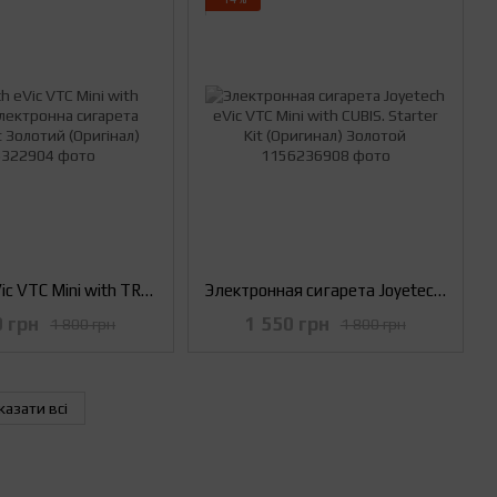
Joyetech eVic VTC Mini with TRON S. Електронна сигарета Starter Kit Золотий (Оригінал)
Электронная сигарета Joyetech eVic VTC Mini with CUBIS. Starter Kit (Оригинал) Золотой
0 грн
1 550 грн
1 800 грн
1 800 грн
казати всі