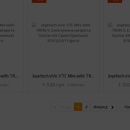
Joyetech eVic VTC Mini with TRON S. Електронна сигарета Starter Kit Чорний (Оригінал)
Joyetech eVic VTC Mini with TRON S. Електронна сигарета Starter Kit Сірий (Оригінал)
1 550 грн
1 55
0 грн
1 800 грн
Назад
1
2
Вперед
По