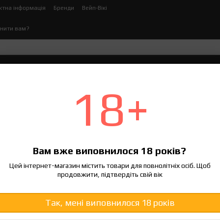
ктна інформація
Бренди
Вейп-Вікі
нити вам?
ектронних сигарет
Рідина для електронних сигаре
18+
гарет
ати та
за популярністю
спочатку деше
Сортування:
Вам вже виповнилося 18 років?
Цей інтернет-магазин містить товари для повнолітніх осіб. Щоб
продовжити, підтвердіть свій вік
−14%
Так, мені виповнилося 18 років