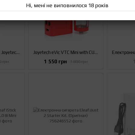
Ні, мені не виповнилося 18 років
Электронная сигарета Joyetech eVic VTC Mini with TRON S. Starter Kit (Оригинал) Циан
Joyetech eVic VTC Mini with CUBIS. Електронна сигарета Starter Kit Червоний (Оригінал)
1 550 грн
0 грн
1 800 грн