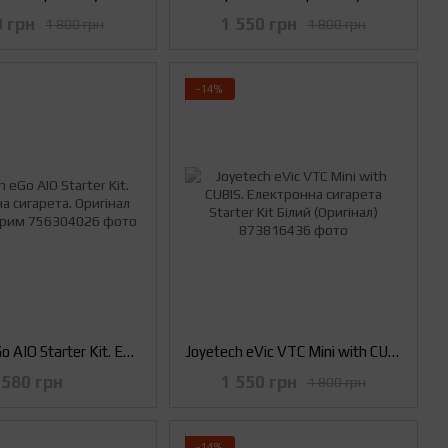
0 грн
1 550 грн
1 800 грн
1 800 грн
−14%
Joyetech eGo AIO Starter Kit. Електронна сигарета. Оригінал Чорний з Сірим
Joyetech eVic VTC Mini with CUBIS. Електронна сигарета Starter Kit Білий (Оригінал)
580 грн
1 550 грн
1 800 грн
−14%