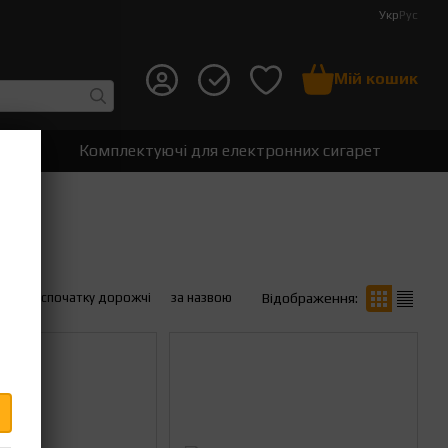
Укр
Рус
Мій кошик
т
Комплектуючі для електронних сигарет
вше
спочатку дорожчі
за назвою
Відображення: