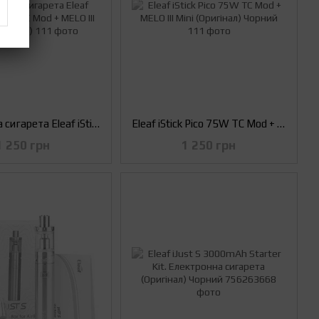
Електронна сигарета Eleaf iStick Pico 75W TC Mod + MELO III Mini (Оригінал)
Eleaf iStick Pico 75W TC Mod + MELO III Mini (Оригінал) Чорний
1 250 грн
1 250 грн