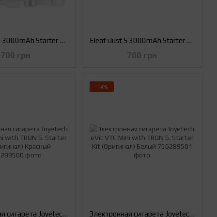
Eleaf iJust S 3000mAh Starter Kit. Електронна сигарета (Оригінал) Сталевий
Eleaf iJust S 3000mAh Starter Kit. Електронна сигарета (Оригінал) Чорний
700 грн
700 грн
−14%
Электронная сигарета Joyetech eVic VTC Mini with TRON S. Starter Kit (Оригинал) Красный
Электронная сигарета Joyetech eVic VTC Mini with TRON S. Starter Kit (Оригинал) Белый