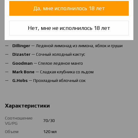
соотношением VG/PG — 70/30. На флаконе есть удобный носик-
Да, мне исполнилось 18 лет
дозатор для заправки, а также колпачок для защиты от детей и
пломба.
Если любите прохладу и свежесть, то Frozen Tron 2 создан
Нет, мне не исполнилось 18 лет
специально для вас.
Попробуй новые вкусы:
Dillinger
— Ледяной лимонад из лимона, яблок и груши
Dizaster
— Сочный холодный кактус
Goodman
— Спелое ледяное манго
Mark Bone
— Сладкая клубника со льдом
G.Hobs
— Прохладный яблочный сок
Характеристики
Соотношение
70/30
VG/PG
Объем
120 мл