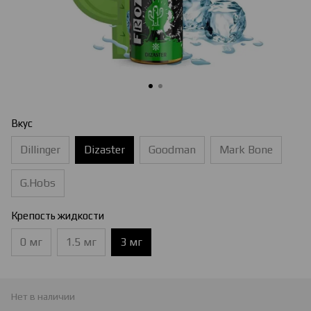
Вкус
Dillinger
Dizaster
Goodman
Mark Bone
G.Hobs
Крепость жидкости
0 мг
1.5 мг
3 мг
Нет в наличии