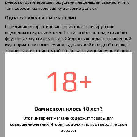
кулер, который передаёт ощущения леденящей свежести, что
так необходимо парильщику в жаркие деньки.
Одна затяжка и ты счастлив
Парильщикам гарантированы приятные тонизирующие
ощущения от курения Frozen Tron 2, особенно тем, кто любит
фруктовые вкусы и лимонады. Жидкость передаёт насыщенный
вкус с приятным послевкусием, вдох мягкий и не дерёт горло, а
дымности достаточно, чтобы создавать самые искусные формы
пара.
В состав заправки Frozen Tron 2 входят:
18+
·
Качественные пищевые ароматизаторы.
·
Глицерин.
·
Пропиленгликоль.
·
Очищенные никотин с содержанием
1.5 и 3 мг
.
Для начинающих парильщиков есть безникотиновые составы (
0
Вам исполнилось 18 лет?
мг
), поэтому каждый сможет подобрать для себя подходящую
Этот интернет магазин содержит товары для
жижу.
совершеннолетних. Чтобы продолжить, подтвердите свой
Жидкость для вейпа поставляется в компактном флаконе
возраст
объёмом 120 мл с классическим для данной линейки заправок