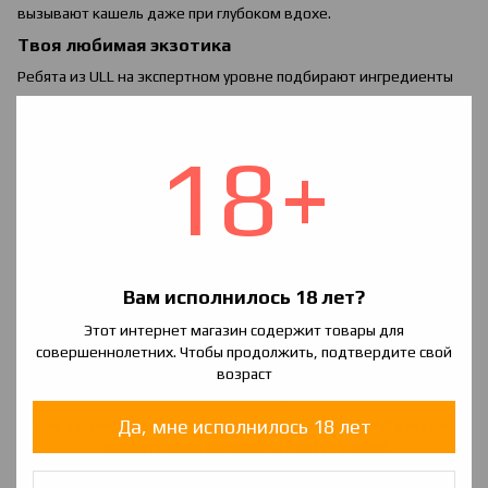
вызывают кашель даже при глубоком вдохе.
Твоя любимая экзотика
Ребята из ULL на экспертном уровне подбирают ингредиенты
для своих заправок, поэтому у парильщиков есть возможность
насладиться самыми удивительными сочетаниями вкусов.
Создание Frutty Vapes происходит по строгим стандартам с
18+
гармоничным подбором нескольких компонентов:
Вязкий глицерин для дымности – 70%.
Пропиленгликоль – 30%.
Натуральные ароматизаторы.
Линейка жиж Frutty Vapes представлена в трёх вариантах
Вам исполнилось 18 лет?
крепости:
0, 1 и 3
мг никотина. Жидкость поставляется объёмом
Этот интернет магазин содержит товары для
60 мл, чего хватит для заправки 50-60 сигарет. Производитель
совершеннолетних. Чтобы продолжить, подтвердите свой
позаботился даже о мелочах, предложив нам компактный
возраст
флакон с удобным носиком-дозатором для заправки и
специальным кольцом для защиты от детей.
Да, мне исполнилось 18 лет
Если ты любитель экзотики и кисло-сладких фруктов —
обязательно попробуй
Frutty
Vapes!
Экзотика на любой вкус: