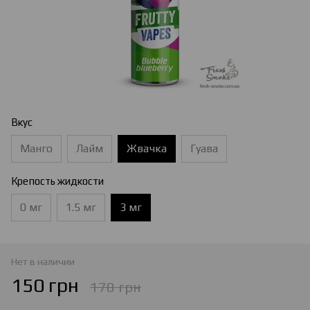
Вкус
Манго
Лайм
Жвачка
Гуава
Крепость жидкости
0 мг
1.5 мг
3 мг
Нет в наличии
150 грн
170 грн