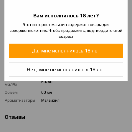
Apple - освежающий вкус зеленого яблока
Mango - сладкий манго
Вам исполнилось 18 лет?
Peach - нежный персик
Этот интернет магазин содержит товары для
совершеннолетних. Чтобы продолжить, подтвердите свой
Melon - очень сладкая дынька
возраст
Strawberry - любимая клубника
Да, мне исполнилось 18 лет
Характеристики
Страна
Нет, мне не исполнилось 18 лет
Украина
производитель
Соотношение
60/40
VG/PG
Объем
60 мл
Ароматизаторы
Малайзия
Отзывы