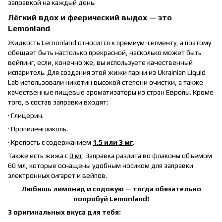
заправкой на каждый день.
Лёгкий вдох и феерический выдох — это
Lemonland
Жидкость Lemonland относится к премиум-сегменту, а поэтому
обещает быть настолько прекрасной, насколько может быть
вейпинг, если, конечно же, вы используете качественный
испаритель. Для создания этой жижи парни из
Ukrainian
Liquid
Lab
использовали никотин высокой степени очистки, а также
качественные пищевые ароматизаторы из стран Европы. Кроме
того, в состав заправки входят:
·
Глицерин.
·
Пропиленгликоль.
·
Крепость с содержанием
1.5 или 3 мг
.
Также есть жижа с
0 мг
. Заправка разлита во флаконы объемом
60 мл, которые оснащены удобным носиком для заправки
электронных сигарет и вейпов.
Любишь лимонад и содовую — тогда обязательно
попробуй Lemonland!
3 оригинальных вкуса для тебя: