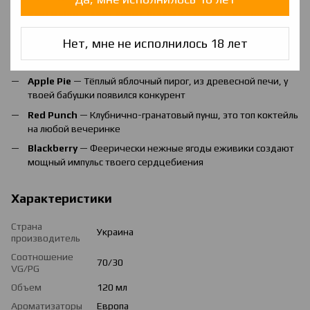
Kiwi Melon
— Микс Киви с Дыней настолько насыщенные,
будто на твой рецептор наступил трицераптор
Нет, мне не исполнилось 18 лет
Fruit Flakes
— В молоко добавили воздушных фруктовых
хлопьев, микс подарит вам тайфун эмоций
Apple Pie
— Тёплый яблочный пирог, из древесной печи, у
твоей бабушки появился конкурент
Red Punch
— Клубнично-гранатовый пунш, это топ коктейль
на любой вечеринке
Blackberry
— Феерически нежные ягоды еживики создают
мощный импульс твоего сердцебиения
Характеристики
Страна
Украина
производитель
Соотношение
70/30
VG/PG
Объем
120 мл
Ароматизаторы
Европа