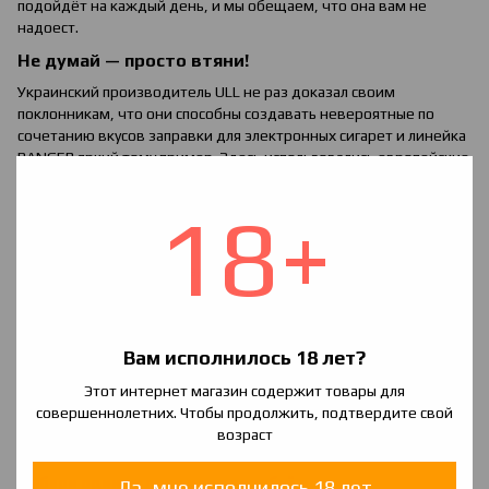
подойдёт на каждый день, и мы обещаем, что она вам не
надоест.
Не думай — просто втяни!
Украинский производитель ULL не раз доказал своим
поклонникам, что они способны создавать невероятные по
сочетанию вкусов заправки для электронных сигарет и линейка
BANGER яркий тому пример. Здесь использовались европейские
натуральные пищевые ароматизаторы, а также:
18+
Глицерин
Пропиленгликоль
Чтобы каждый смог насладиться этим вкусом, жидкости
BANGER выпускаются разной степени крепости с
содержанием
никотина
1.5, 3 и 6 мг
,
а также есть
безникотиновые
варианты (
0 мг
)
. Заправка разлита в компактные ПЭТ флаконы
Вам исполнилось 18 лет?
емкостью 120 мл с соотношением VG\PG — 70\30. Такой флакон
всегда можно взять с собой, а удобный носик-дозатор позволит
Этот интернет магазин содержит товары для
без усилий заправить ваш испаритель.
совершеннолетних. Чтобы продолжить, подтвердите свой
Никотин высокой степени очистки, высокая дымность и
возраст
приятный ценник — не это ли вы искали?
Выбери один из пяти или попробуй все:
Да, мне исполнилось 18 лет