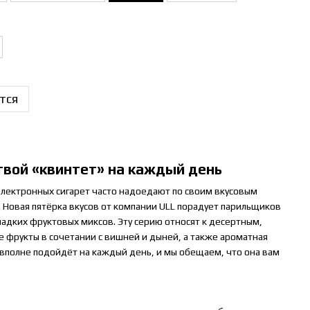
тся
вой «квинтет» на каждый день
 электронных сигарет часто надоедают по своим вкусовым
. Новая пятёрка вкусов от компании ULL порадует парильщиков
адких фруктовых миксов. Эту серию относят к десертным,
ие фрукты в сочетании с вишней и дыней, а также ароматная
 вполне подойдёт на каждый день, и мы обещаем, что она вам