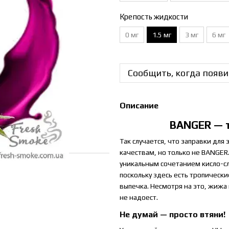
Крепость жидкости
0 мг
1.5 мг
3 мг
6 мг
Сообщить, когда появи
Описание
BANGER — т
Так случается, что заправки для
качествам, но только не BANGER
уникальным сочетанием кисло-сл
поскольку здесь есть тропическ
выпечка. Несмотря на это, жижа
не надоест.
Не думай — просто втяни!