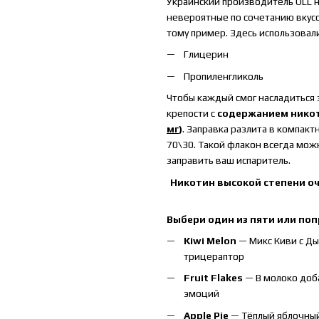
Украинский производитель ULL н
невероятные по сочетанию вкусо
тому пример. Здесь использовал
Глицерин
Пропиленгликоль
Чтобы каждый смог насладиться 
крепости с
содержанием нико
мг
)
. Заправка разлита в компак
70\30. Такой флакон всегда можн
заправить ваш испаритель.
Никотин высокой степени оч
Выбери один из пяти или поп
Kiwi Melon
— Микс Киви с Ды
трицераптор
Fruit Flakes
— В молоко доб
эмоций
Apple Pie
— Тёплый яблочный