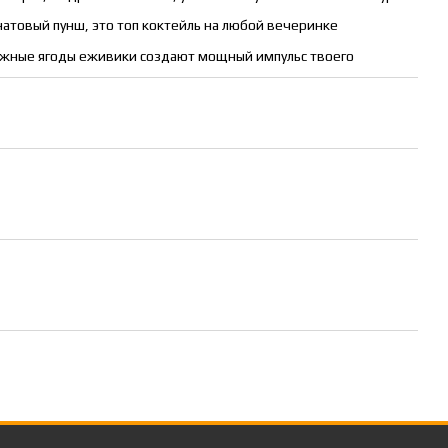
атовый пунш, это топ коктейль на любой вечеринке
жные ягоды еживики создают мощный импульс твоего