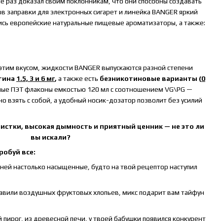
е раз доказал своим поклонникам, что они способны создавать
в заправки для электронных сигарет и линейка BANGER яркий
ись европейские натуральные пищевые ароматизаторы, а также:
этим вкусом, жидкости BANGER выпускаются разной степени
тина
1.5, 3 и 6 мг
,
а также есть
безникотиновые варианты (
0
тные ПЭТ флаконы емкостью 120 мл с соотношением VG\PG —
о взять с собой, а удобный носик-дозатор позволит без усилий
истки, высокая дымность и приятный ценник — не это ли
вы искали?
робуй все:
ней настолько насыщенные, будто на твой рецептор наступил
авили воздушных фруктовых хлопьев, микс подарит вам тайфун
 пирог, из древесной печи, у твоей бабушки появился конкурент