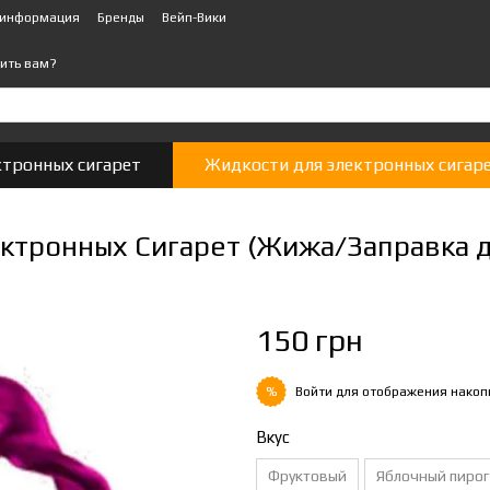
 информация
Бренды
Вейп-Вики
ить вам?
ктронных сигарет
Жидкости для электронных сигар
тронных Сигарет (Жижа/Заправка дл
150 грн
Войти
для отображения накоп
%
Вкус
Фруктовый
Яблочный пирог