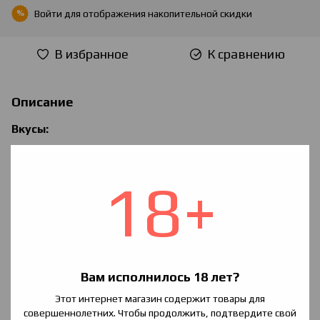
Войти
для отображения накопительной скидки
%
В избранное
К сравнению
Описание
Вкусы:
Royal — Пряный табак с сочным персиком.
West — Cливочный табачный вкус с грецким орехом и
18+
кокосом.
Cuba — Вкус кубинского табака, дополненный нотой
зелёного яблока.
Columb — Этот необычный кисло-сладкий вкус с табачным
оттенком не оставит Вас равнодушным.
Вам исполнилось 18 лет?
Характеристики
Этот интернет магазин содержит товары для
совершеннолетних. Чтобы продолжить, подтвердите свой
Ароматизаторы
Европа