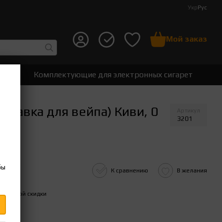
Укр
Рус
Мой заказ
ет
Комплектующие для электронных сигарет
правка для вейпа) Киви, 0
Артикул
3201
бы
К сравнению
В желания
ительной скидки