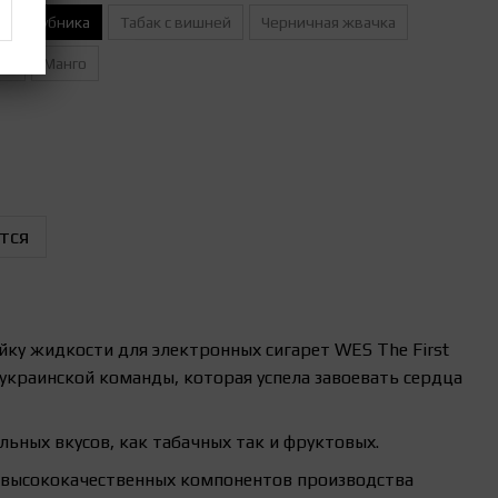
и и клубника
Табак с вишней
Черничная жвачка
ый
Манго
тся
йку жидкости
для электронных сигарет
WES The First
украинской команды, которая успела завоевать сердца
альных вкусов, как табачных так и фруктовых.
 высококачественных компонентов производства