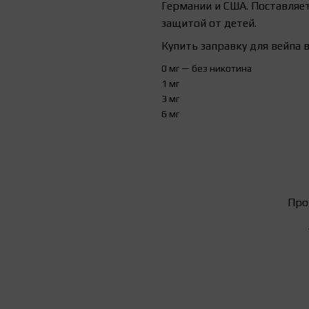
Германии и США. Поставляет
защитой от детей.
Купить заправку для вейпа 
0
мг
—
без
никотина
1
мг
3
мг
6
мг
Про