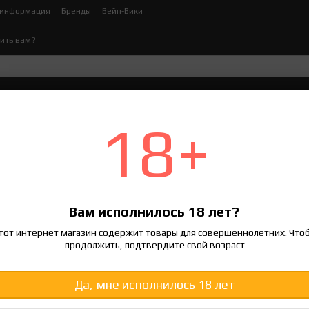
 информация
Бренды
Вейп-Вики
ить вам?
ктронных сигарет
Жидкости для электронных сигар
18+
для Электронных Сигарет (Жижа / За
Вам исполнилось 18 лет?
130 грн
тот интернет магазин содержит товары для совершеннолетних. Что
продолжить, подтвердите свой возраст
Войти
для отображения накоп
%
Да, мне исполнилось 18 лет
Вкус