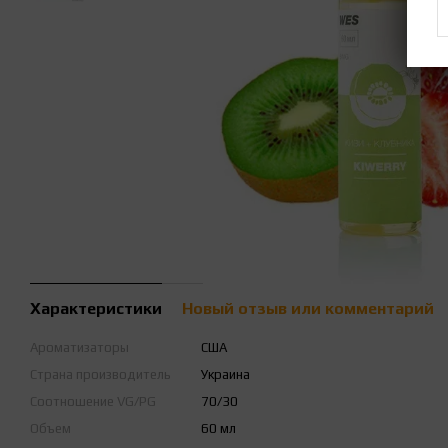
Характеристики
Новый отзыв или комментарий
Ароматизаторы
США
Страна производитель
Украина
Соотношение VG/PG
70/30
Объем
60 мл