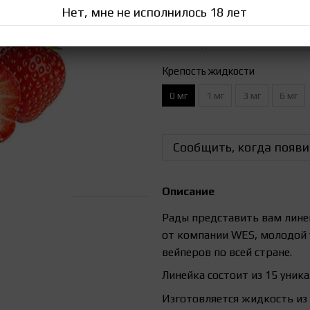
Нет, мне не исполнилось 18 лет
Арбуз, клубника и кокос
Кив
Табак
Яблоко
Цитрусов
Крепость жидкости
0 мг
1 мг
3 мг
6 мг
Сообщить, когда появи
Описание
Рады представить вам лине
от компании WES, молодой 
вейперов по всей стране.
Линейка состоит из 15 уник
Изготовляется жидкость из