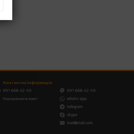
Контактна інформація
097 668-22-59
097 668-22-59
whats-app
Передзвонити вам?
telegram
skype
mail@mail.com