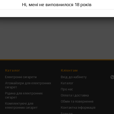
Ні, мені не виповнилося 18 років
Каталог
Клієнтам
Електронні сигарети
Вхід до кабінету
Атомайзери для електронних
Каталог
сигарет
Про нас
Рідина для електронних
Оплата і доставка
сигарет
Обмін та повернення
Комплектуючі для
електронних сигарет
Контактна інформація
Бренди