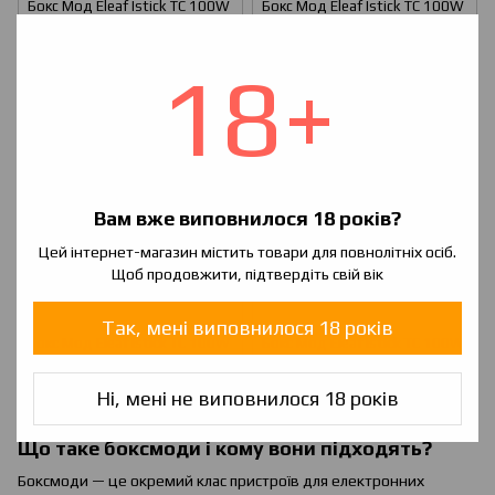
Бокс Мод Eleaf Istick TC 100W
Бокс Мод Eleaf Istick TC 100W
Original
Original Чорний
1 050 грн
1 050 грн
18+
Вам вже виповнилося 18 років?
Цей інтернет-магазин містить товари для повнолітніх осіб.
Щоб продовжити, підтвердіть свій вік
Так, мені виповнилося 18 років
Бокс Мод Eleaf Istick TC 100W
Бокс Мод Eleaf Istick TC 100W
Original Білий
Original Сірий
1 050 грн
1 050 грн
Ні, мені не виповнилося 18 років
Що таке боксмоди і кому вони підходять?
Боксмоди — це окремий клас пристроїв для електронних