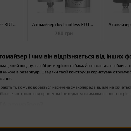
Атомайзер iJoy Limitless RDTA (Оригінал)
Атомайзер iJoy Limitless RDTA (Оригінал) Сталевий
780 грн
омайзер і чим він відрізняється від інших 
т, який поєднує в собі риси дріпки та бака. Його головна особливіст
я нижче в резервуарі. Завдяки такій конструкції користувач отримує 
ування.
рають ті, кому подобається насичена смакопередача, але не хочетьс
 більше контролю над процесом і не шукає максимально простого ріш
DTA атомайзер?
 цікавлять користувачів, які вже мають певний досвід із вейп-прис
дійде тим, кому важливі яскравий смак, можливість самостійно працю