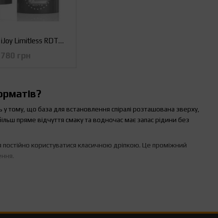
Атомайзер iJoy Limitless RDTA (Оригінал) Чорний
780 грн
форматів?
ь у тому, що база для встановлення спіралі розташована зверху,
більш пряме відчуття смаку та водночас має запас рідини без
я постійно користуватися класичною дріпкою. Це проміжний
ення.
троями та хочуть перейти на більш керований обслуговуваний
вати зі спіраллю та бажання точніше налаштовувати девайс під