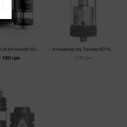
Атомайзер Coil Art Azeroth RDTA (Оригінал) Чорний
Атомайзер iJoy Tornado RDTA (Оригінал) Чорний
1 100 грн
750 грн