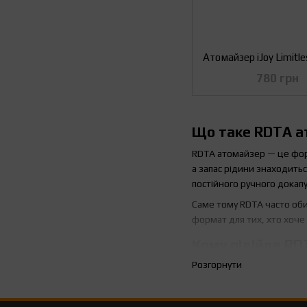
780 грн
Що таке RDTA ат
RDTA атомайзер — це форма
а запас рідини знаходитьс
постійного ручного докап
Саме тому RDTA часто оби
формат для тих, хто хоче
Кому підійде R
Розгорнути
RDTA атомайзери зазвичай
формат. Такий варіант пі
себе.