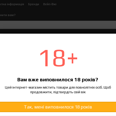
ктна інформація
Бренди
Вейп-Вікі
нити вам?
ектронних сигарет
Рідина для електронних сигаре
18+
тронних
пити в
за популярністю
спочатку деше
Сортування:
Вам вже виповнилося 18 років?
Цей інтернет-магазин містить товари для повнолітніх осіб. Щоб
продовжити, підтвердіть свій вік
Так, мені виповнилося 18 років