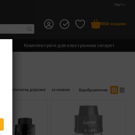
Укр
Рус
Мій кошик
т
Комплектуючі для електронних сигарет
вше
спочатку дорожчі
за назвою
Відображення: