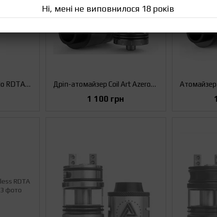
Ні, мені не виповнилося 18 років
Атомайзер iJoy Tornado RDTA (Оригінал) Сталевий
Дріп-атомайзер Coil Art Azeroth RDTA (Оригінал) Сталевий
1 100 грн