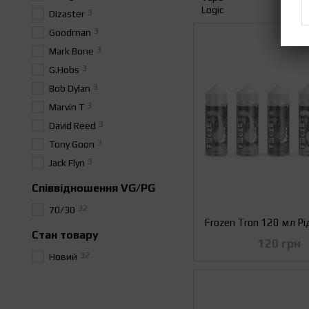
3
Dizaster
3
Goodman
3
Mark Bone
3
G.Hobs
3
Bob Dylan
3
Marvin T
3
David Reed
3
Tony Goon
3
Jack Flyn
Співвідношення VG/PG
32
70/30
Стан товару
120 грн
32
Новий