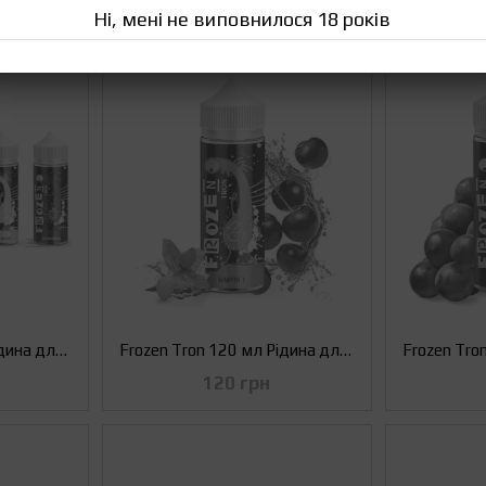
Ні, мені не виповнилося 18 років
Frozen Tron 120 мл Рідина для Електронних Сигарет (Жижа/Заправка для вейпа)
Frozen Tron 120 мл Рідина для Електронних Сигарет (Жижа/Заправка для вейпа) Вишня, 0 мг
120 грн