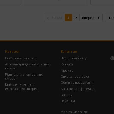
Назад
1
2
Вперед
По
Каталог
Клієнтам
Електронні сигарети
Вхід до кабінету
Атомайзери для електронних
Каталог
сигарет
Про нас
Рідина для електронних
Оплата і доставка
сигарет
Обмін та повернення
Комплектуючі для
електронних сигарет
Контактна інформація
Бренди
Вейп-Вікі
Ми в соцмережах