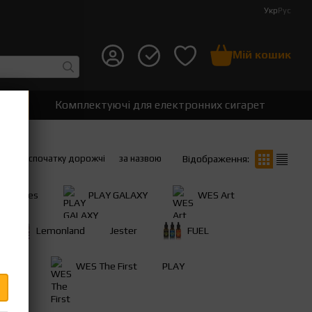
Укр
Рус
Мій кошик
т
Комплектуючі для електронних сигарет
вше
спочатку дорожчі
за назвою
Відображення:
tty Vapes
PLAY GALAXY
WES Art
Lemonland
Jester
FUEL
micon
WES The First
PLAY
sumi