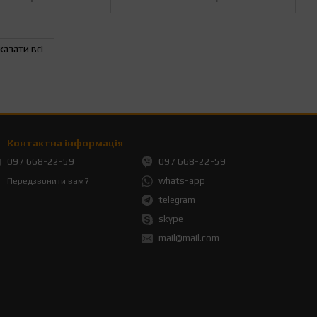
казати всі
Контактна інформація
097 668-22-59
097 668-22-59
whats-app
Передзвонити вам?
telegram
skype
mail@mail.com