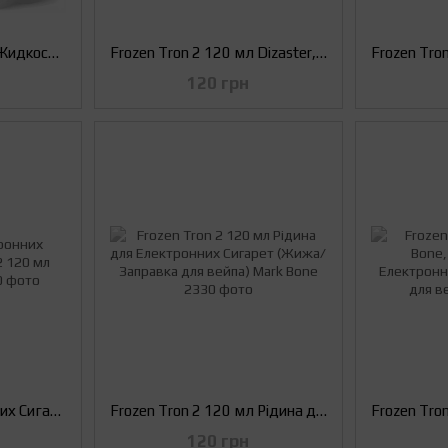
Frozen Tron 2 120 мл Жидкость для Электронных Сигарет (Жижа/Заправка для вейпа) Dillinger
Frozen Tron 2 120 мл Dizaster, 1.5 мг Рідина для Електронних сигарет (Заправка для вейпа)
120 грн
Рідина для Електронних Сигарет Frozen Tron 2 120 мл Goodman, 3 мг
Frozen Tron 2 120 мл Рідина для Електронних Сигарет (Жижа/Заправка для вейпа) Mark Bone
120 грн