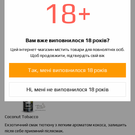
18+
Вам вже виповнилося 18 років?
Chocolate
&
Orange
Tobacco
Цей інтернет-магазин містить товари для повнолітніх осіб.
М'який аромат тютюну з додаванням десертній нотки. Для
Щоб продовжити, підтвердіть свій вік
любителів оригінального.
Так, мені виповнилося 18 років
Ні, мені не виповнилося 18 років
Coconut Tobacco
Екзотичний смак тютюну з легким ароматом кокоса, залишить
після себе приємний післясмак.