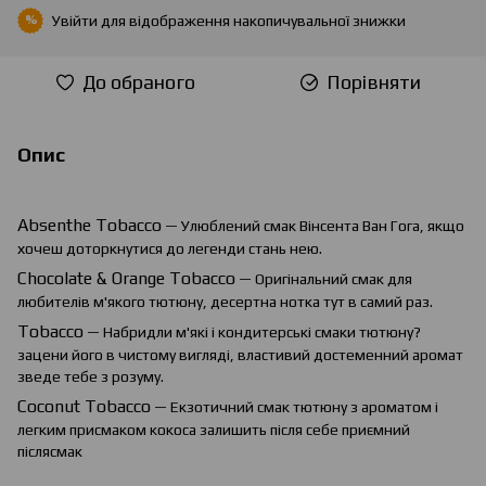
Увійти
для відображення накопичувальної знижки
%
До обраного
Порівняти
Опис
Absenthe
Tobacco
— Улюблений смак Вінсента Ван Гога, якщо
хочеш доторкнутися до легенди стань нею.
Chocolate
&
Orange
Tobacco
— Оригінальний смак для
любителів м'якого тютюну, десертна нотка тут в самий раз.
Tobacco
— Набридли м'які і кондитерські смаки тютюну?
зацени його в чистому вигляді, властивий достеменний аромат
зведе тебе з розуму.
Coconut Tobacco
— Екзотичний смак тютюну з ароматом і
легким присмаком кокоса залишить після себе приємний
післясмак