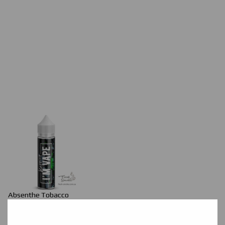
Absenthe
Tobacco
Смак п'янкого абсенту дозволить відчути всі барви аромату.
.