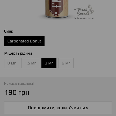
Смак
Carbonated Donut
Міцність рідини
0 мг
1.5 мг
3 мг
6 мг
Немає в наявності
190 грн
Повідомити, коли з'явиться