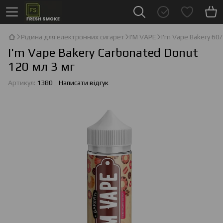
Рідина для електронних сигарет
I'М VAPE
I'm Vape Bakery 60
I'm Vape Bakery Carbonated Donut
120 мл 3 мг
Артикул:
1380
Написати відгук