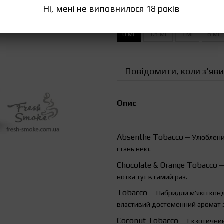
Ні, мені не виповнилося 18 років
Міцність рідини
0 мг
1.5 мг
3 мг
6 мг
Повідомити, коли з'яви
Опис
Absenthe
Tobacco
— Улюблений
стань нею.
Chocolate
&
Orange
Tobacco
—
нотка тут в самий раз.
Tobacco
— Набридли м'які і кон
властивий достеменний аромат з
Coconut Tobacco
— Екзотичний