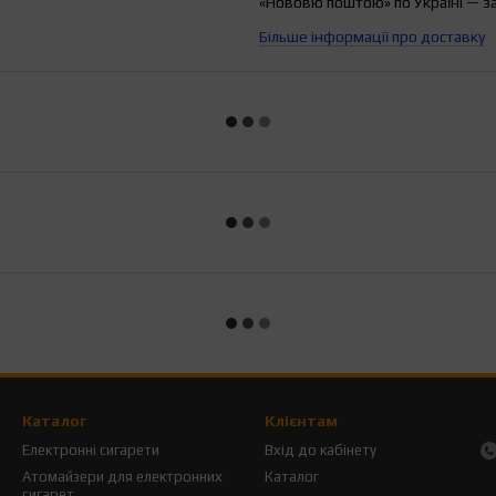
«Нововю поштою» по Україні — з
Більше інформації про доставку
Каталог
Клієнтам
Електронні сигарети
Вхід до кабінету
Атомайзери для електронних
Каталог
сигарет