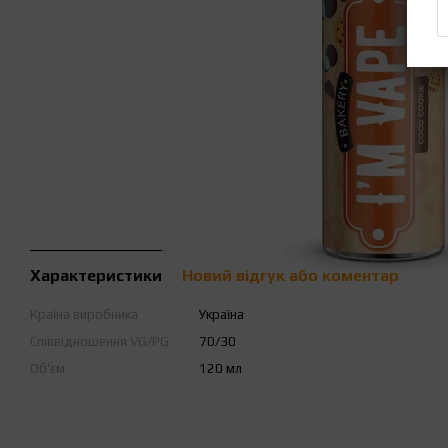
Характеристики
Новий відгук або коментар
Країна виробника
Україна
Співвідношення VG/PG
70/30
Об'єм
120 мл