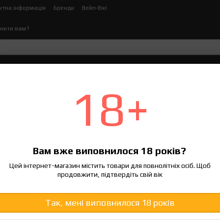
ктна інформація
Бренди
Вейп-Вікі
нити вам?
ектронних сигарет
Рідина для електронних сигаре
18+
ery 60/120 мл
л 0 мг
Вам вже виповнилося 18 років?
190 грн
Цей інтернет-магазин містить товари для повнолітніх осіб. Щоб
продовжити, підтвердіть свій вік
Увійти
для відображення нако
%
Смак
Так, мені виповнилося 18 років
Coco Cookie