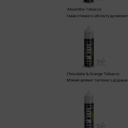
Absenthe
Tobacco
Смак п'янкого абсенту дозволит
Chocolate
&
Orange
Tobacco
М'який аромат тютюну з додаван