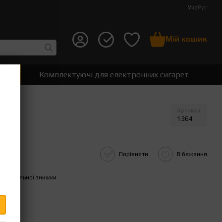
Укр
Рус
Мій кошик
т
Комплектуючі для електронних сигарет
Артикул
1364
Порівняти
В бажання
пичувальної знижки