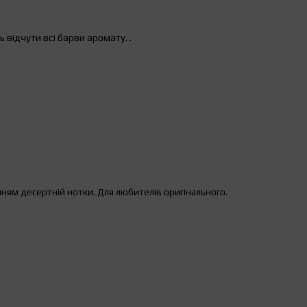
ь відчути всі барви аромату.
.
ням десертній нотки. Для любителів оригінального.