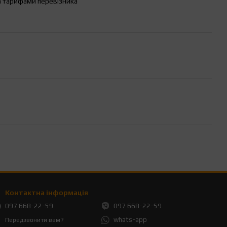
а тарифами перевізника
Контактна інформація
097 668-22-59
097 668-22-59
whats-app
Передзвонити вам?