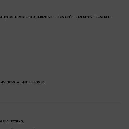
 ароматом кокоса, залишить після себе приємний післясмак.
ким неможливо встояти.
безкоштовно.