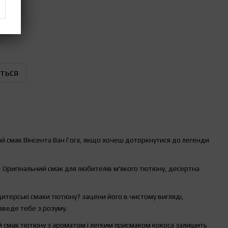
ться
 смак Вінсента Ван Гога, якщо хочеш доторкнутися до легенди
 Оригінальний смак для любителів м'якого тютюну, десертна
дитерські смаки тютюну? зацени його в чистому вигляді,
веде тебе з розуму.
 смак тютюну з ароматом і легким присмаком кокоса залишить