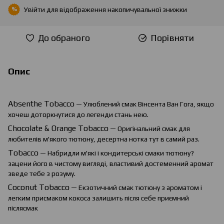
Увійти
для відображення накопичувальної знижки
%
До обраного
Порівняти
Опис
Absenthe
Tobacco
— Улюблений смак Вінсента Ван Гога, якщо
хочеш доторкнутися до легенди стань нею.
Chocolate
&
Orange
Tobacco
— Оригінальний смак для
любителів м'якого тютюну, десертна нотка тут в самий раз.
Tobacco
— Набридли м'які і кондитерські смаки тютюну?
зацени його в чистому вигляді, властивий достеменний аромат
зведе тебе з розуму.
Coconut Tobacco
— Екзотичний смак тютюну з ароматом і
легким присмаком кокоса залишить після себе приємний
післясмак