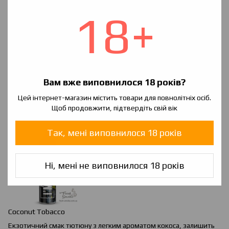
18+
Вам вже виповнилося 18 років?
Chocolate
&
Orange
Tobacco
Цей інтернет-магазин містить товари для повнолітніх осіб.
М'який аромат тютюну з додаванням десертній нотки. Для
Щоб продовжити, підтвердіть свій вік
любителів оригінального.
Так, мені виповнилося 18 років
Ні, мені не виповнилося 18 років
Coconut Tobacco
Екзотичний смак тютюну з легким ароматом кокоса, залишить