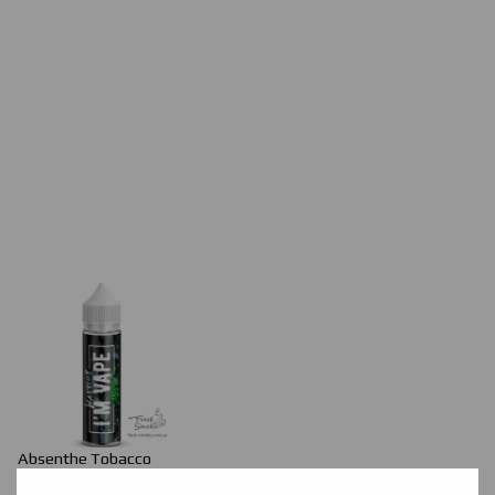
Absenthe
Tobacco
Смак п'янкого абсенту дозволить відчути всі барви аромату.
.