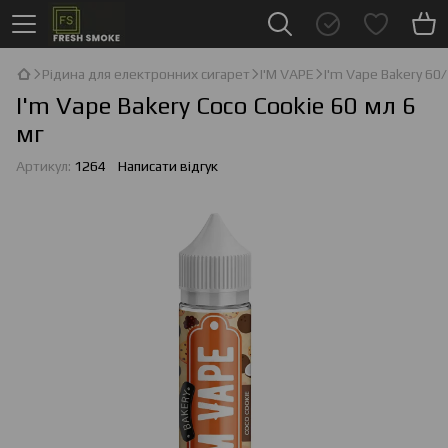
Рідина для електронних сигарет
I'М VAPE
I'm Vape Bakery 60
I'm Vape Bakery Coco Cookie 60 мл 6
мг
Артикул:
1264
Написати відгук