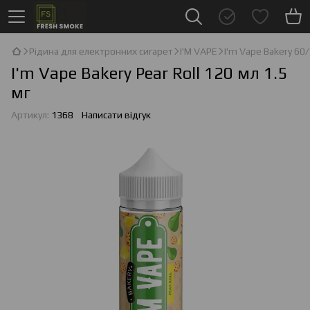
Рідина для електронних сигарет
I'М VAPE
I'm Vape Bakery 60
I'm Vape Bakery Pear Roll 120 мл 1.5
мг
Артикул:
1368
Написати відгук