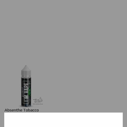
Absenthe
Tobacco
Смак п'янкого абсенту дозволить відчути всі барви аромату.
.