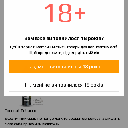
18+
Вам вже виповнилося 18 років?
Chocolate
&
Orange
Tobacco
Цей інтернет-магазин містить товари для повнолітніх осіб.
М'який аромат тютюну з додаванням десертній нотки. Для
Щоб продовжити, підтвердіть свій вік
любителів оригінального.
Так, мені виповнилося 18 років
Ні, мені не виповнилося 18 років
Coconut Tobacco
Екзотичний смак тютюну з легким ароматом кокоса, залишить
після себе приємний післясмак.