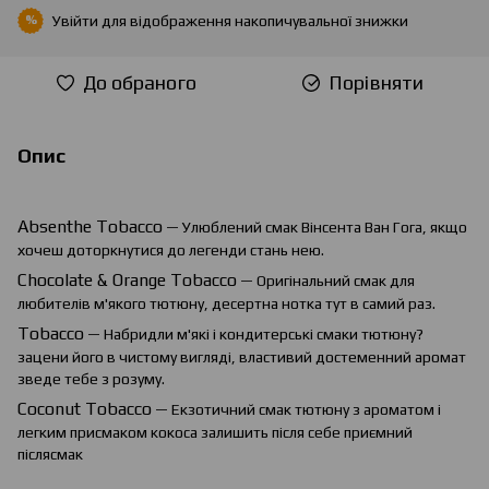
Увійти
для відображення накопичувальної знижки
%
До обраного
Порівняти
Опис
Absenthe
Tobacco
— Улюблений смак Вінсента Ван Гога, якщо
хочеш доторкнутися до легенди стань нею.
Chocolate
&
Orange
Tobacco
— Оригінальний смак для
любителів м'якого тютюну, десертна нотка тут в самий раз.
Tobacco
— Набридли м'які і кондитерські смаки тютюну?
зацени його в чистому вигляді, властивий достеменний аромат
зведе тебе з розуму.
Coconut Tobacco
— Екзотичний смак тютюну з ароматом і
легким присмаком кокоса залишить після себе приємний
післясмак