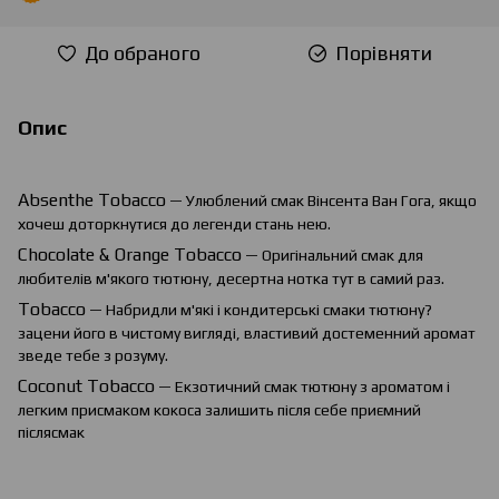
До обраного
Порівняти
Опис
Absenthe
Tobacco
— Улюблений смак Вінсента Ван Гога, якщо
хочеш доторкнутися до легенди стань нею.
Chocolate
&
Orange
Tobacco
— Оригінальний смак для
любителів м'якого тютюну, десертна нотка тут в самий раз.
Tobacco
— Набридли м'які і кондитерські смаки тютюну?
зацени його в чистому вигляді, властивий достеменний аромат
зведе тебе з розуму.
Coconut Tobacco
— Екзотичний смак тютюну з ароматом і
легким присмаком кокоса залишить після себе приємний
післясмак