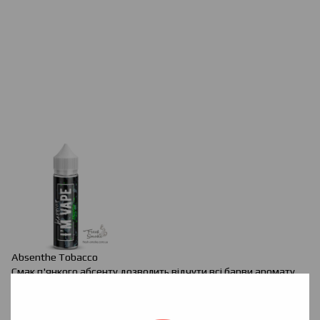
Absenthe
Tobacco
Смак п'янкого абсенту дозволить відчути всі барви аромату.
.