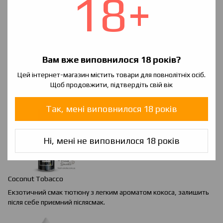
18+
Вам вже виповнилося 18 років?
Chocolate
&
Orange
Tobacco
М'який аромат тютюну з додаванням десертній нотки. Для
Цей інтернет-магазин містить товари для повнолітніх осіб.
любителів оригінального.
Щоб продовжити, підтвердіть свій вік
Так, мені виповнилося 18 років
Ні, мені не виповнилося 18 років
Coconut Tobacco
Екзотичний смак тютюну з легким ароматом кокоса, залишить
після себе приємний післясмак.