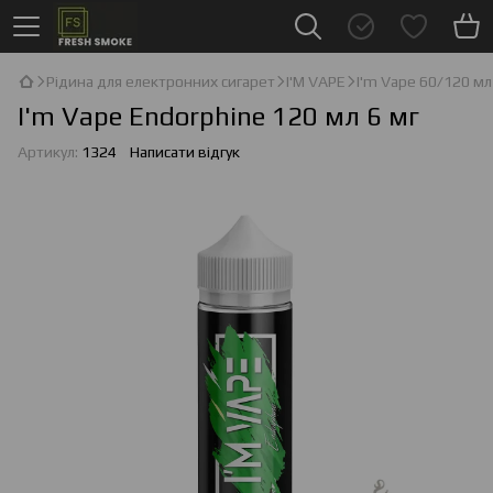
Рідина для електронних сигарет
I'М VAPE
I'm Vape 60/120 мл
I'm Vape Endorphine 120 мл 6 мг
Артикул:
1324
Написати відгук