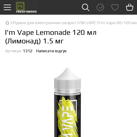
Рідина для електронних сигарет
I'М VAPE
I'm Vape 60/120 мл
I'm Vape Lemonade 120 мл
(Лимонад) 1.5 мг
Артикул:
1312
Написати відгук