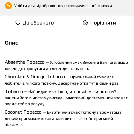
Увійти
для відображення накопичувальної знижки
%
До обраного
Порівняти
Опис
Absenthe
Tobacco
— Улюблений смак Вінсента Ван Гога, якщо
хочеш доторкнутися до легенди стань нею.
Chocolate
&
Orange
Tobacco
— Оригінальний смак для
любителів м'якого тютюну, десертна нотка тут в самий раз.
Tobacco
— Набридли м'які і кондитерські смаки тютюну?
зацени його в чистому вигляді, властивий достеменний аромат
зведе тебе з розуму.
Coconut Tobacco
— Екзотичний смак тютюну з ароматом і
легким присмаком кокоса залишить після себе приємний
післясмак