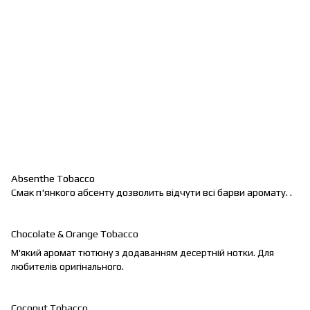
Absenthe
Tobacco
Смак п'янкого абсенту дозволить відчути всі барви аромату.
.
Chocolate
&
Orange
Tobacco
М'який аромат тютюну з додаванням десертній нотки. Для
любителів оригінального.
Coconut Tobacco