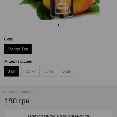
Смак
Mango Tea
Міцність рідини
0 мг
1.5 мг
3 мг
6 мг
Немає в наявності
190 грн
Повідомити, коли з'явиться