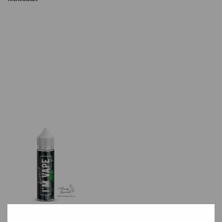
Absenthe
Tobacco
Смак п'янкого абсенту дозволить відчути всі барви аромату.
.