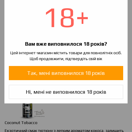
18+
Вам вже виповнилося 18 років?
Chocolate
&
Orange
Tobacco
Цей інтернет-магазин містить товари для повнолітніх осіб.
Щоб продовжити, підтвердіть свій вік
М'який аромат тютюну з додаванням десертній нотки. Для
любителів оригінального.
Так, мені виповнилося 18 років
Ні, мені не виповнилося 18 років
Coconut Tobacco
Екзотичний смак тютюну з легким ароматом кокоса, залишить