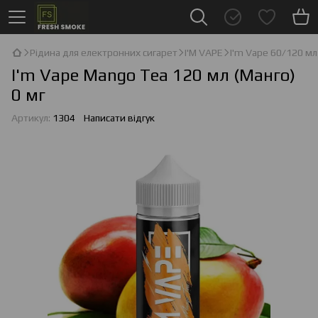
Рідина для електронних сигарет
I'М VAPE
I'm Vape 60/120 мл
I'm Vape Mango Tea 120 мл (Манго)
0 мг
Артикул:
1304
Написати відгук