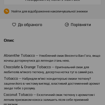
Увійти
для відображення накопичувальної знижки
%
До обраного
Порівняти
Опис
Absenthe
Tobacco
— Улюблений смак Вінсента Ван Гога, якщо
хочеш доторкнутися до легенди стань нею.
Chocolate
&
Orange
Tobacco
— Оригінальний смак для
любителів м'якого тютюну, десертна нотка тут в самий раз.
Tobacco
— Набридли м'які і кондитерські смаки тютюну?
зацени його в чистому вигляді, властивий достеменний аромат
зведе тебе з розуму.
Coconut Tobacco
— Екзотичний смак тютюну з ароматом і
легким присмаком кокоса залишить після себе приємний
післясмак