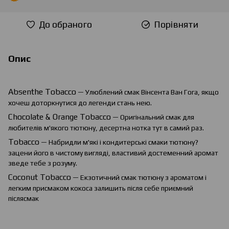
До обраного
Порівняти
Опис
Absenthe
Tobacco
— Улюблений смак Вінсента Ван Гога, якщо
хочеш доторкнутися до легенди стань нею.
Chocolate
&
Orange
Tobacco
— Оригінальний смак для
любителів м'якого тютюну, десертна нотка тут в самий раз.
Tobacco
— Набридли м'які і кондитерські смаки тютюну?
зацени його в чистому вигляді, властивий достеменний аромат
зведе тебе з розуму.
Coconut Tobacco
— Екзотичний смак тютюну з ароматом і
легким присмаком кокоса залишить після себе приємний
післясмак