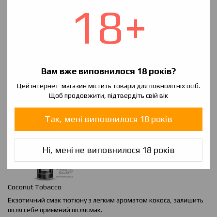
18+
Вам вже виповнилося 18 років?
Chocolate
&
Orange
Tobacco
М'який аромат тютюну з додаванням десертній нотки. Для
Цей інтернет-магазин містить товари для повнолітніх осіб.
любителів оригінального.
Щоб продовжити, підтвердіть свій вік
Так, мені виповнилося 18 років
Ні, мені не виповнилося 18 років
Coconut Tobacco
Екзотичний смак тютюну з легким ароматом кокоса, залишить
після себе приємний післясмак.