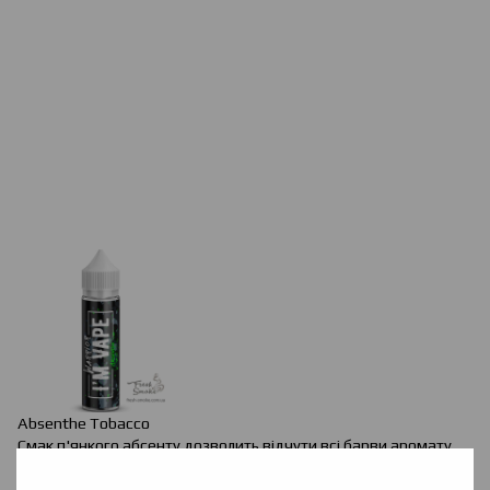
Absenthe
Tobacco
Смак п'янкого абсенту дозволить відчути всі барви аромату.
.