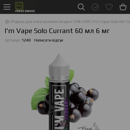
Рідина для електронних сигарет
I'М VAPE
I'm Vape Solo 60/1
I'm Vape Solo Currant 60 мл 6 мг
Артикул:
1248
Написати відгук