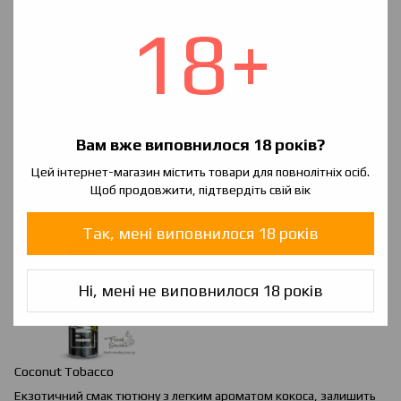
18+
Вам вже виповнилося 18 років?
Chocolate
&
Orange
Tobacco
Цей інтернет-магазин містить товари для повнолітніх осіб.
М'який аромат тютюну з додаванням десертній нотки. Для
Щоб продовжити, підтвердіть свій вік
любителів оригінального.
Так, мені виповнилося 18 років
Ні, мені не виповнилося 18 років
Coconut Tobacco
Екзотичний смак тютюну з легким ароматом кокоса, залишить