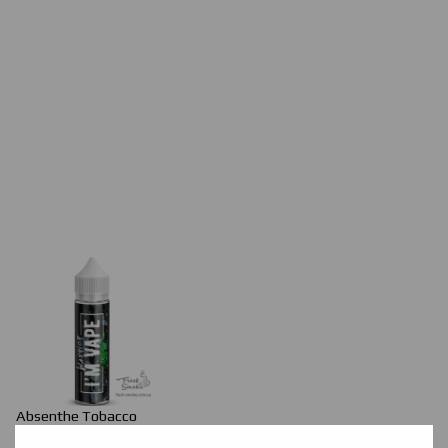
Absenthe
Tobacco
Смак п'янкого абсенту дозволить відчути всі барви аромату.
.