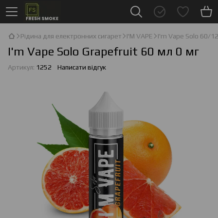
Рідина для електронних сигарет
I'М VAPE
I'm Vape Solo 60/1
I'm Vape Solo Grapefruit 60 мл 0 мг
Артикул:
1252
Написати відгук