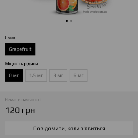
Смак
Grapefruit
Міцність рідини
0 мг
1.5 мг
3 мг
6 мг
Немає в наявності
120 грн
Повідомити, коли з'явиться