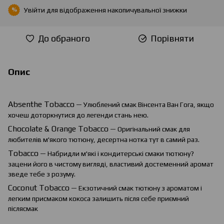
Увійти
для відображення накопичувальної знижки
%
До обраного
Порівняти
Опис
Absenthe
Tobacco
— Улюблений смак Вінсента Ван Гога, якщо
хочеш доторкнутися до легенди стань нею.
Chocolate
&
Orange
Tobacco
— Оригінальний смак для
любителів м'якого тютюну, десертна нотка тут в самий раз.
Tobacco
— Набридли м'які і кондитерські смаки тютюну?
зацени його в чистому вигляді, властивий достеменний аромат
зведе тебе з розуму.
Coconut Tobacco
— Екзотичний смак тютюну з ароматом і
легким присмаком кокоса залишить після себе приємний
післясмак