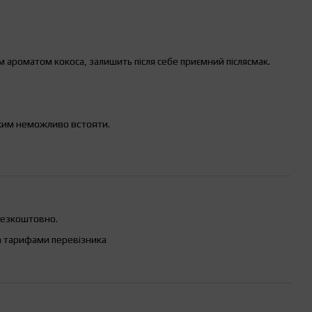
 ароматом кокоса, залишить після себе приємний післясмак.
ким неможливо встояти.
безкоштовно.
а тарифами перевізника