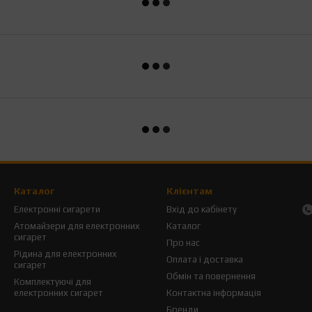
Каталог
Клієнтам
Електронні сигарети
Вхід до кабінету
Атомайзери для електронних
Каталог
сигарет
Про нас
Рідина для електронних
Оплата і доставка
сигарет
Обмін та повернення
Комплектуючі для
електронних сигарет
Контактна інформація
Бренди