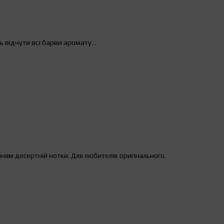
ь відчути всі барви аромату.
.
ням десертній нотки. Для любителів оригінального.