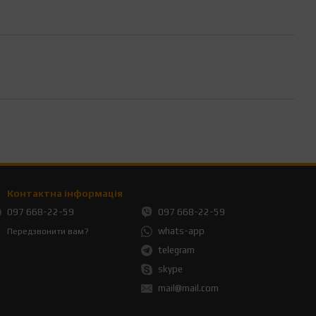
Контактна інформація
097 668-22-59
097 668-22-59
whats-app
Передзвонити вам?
telegram
skype
mail@mail.com