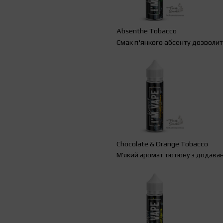
Absenthe
Tobacco
Смак п'янкого абсенту дозволит
Chocolate
&
Orange
Tobacco
М'який аромат тютюну з додаван