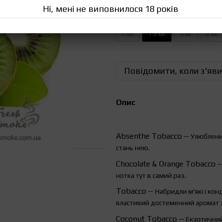
Ні, мені не виповнилося 18 років
Міцність рідини
0 мг
1.5 мг
3 мг
6 мг
Повідомити, коли з'яви
Опис
Absenthe
Tobacco
— Улюблений
стань нею.
Chocolate
&
Orange
Tobacco
—
нотка тут в самий раз.
Tobacco
— Набридли м'які і кон
властивий достеменний аромат з
Coconut Tobacco
— Екзотичний