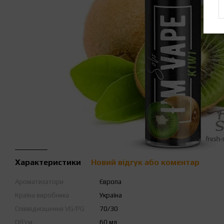
Характеристики
Новий відгук або коментар
Ароматизатори
Європа
Країна виробника
Україна
Співвідношення VG/PG
70/30
Об'єм
60 мл