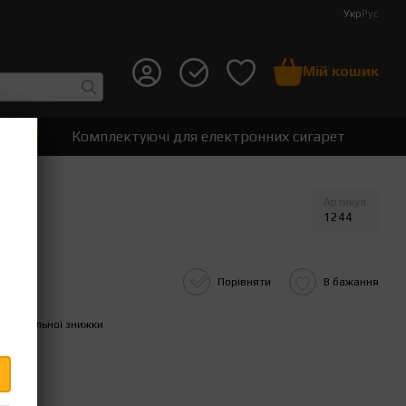
Укр
Рус
Мій кошик
т
Комплектуючі для електронних сигарет
Артикул
1244
Порівняти
В бажання
пичувальної знижки