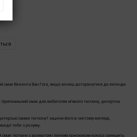
ться
 смак Вінсента Ван Гога, якщо хочеш доторкнутися до легенди
 Оригінальний смак для любителів м'якого тютюну, десертна
дитерські смаки тютюну? зацени його в чистому вигляді,
веде тебе з розуму.
 смак тютюну з ароматом і легким присмаком кокоса залишить