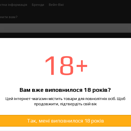
ктна інформація
Бренди
Вейп-Вікі
нити вам?
ектронних сигарет
Рідина для електронних сигаре
18+
o 60/120 мл
Вам вже виповнилося 18 років?
120 грн
Цей інтернет-магазин містить товари для повнолітніх осіб. Щоб
продовжити, підтвердіть свій вік
Увійти
для відображення нако
%
Смак
Так, мені виповнилося 18 років
Kiwi