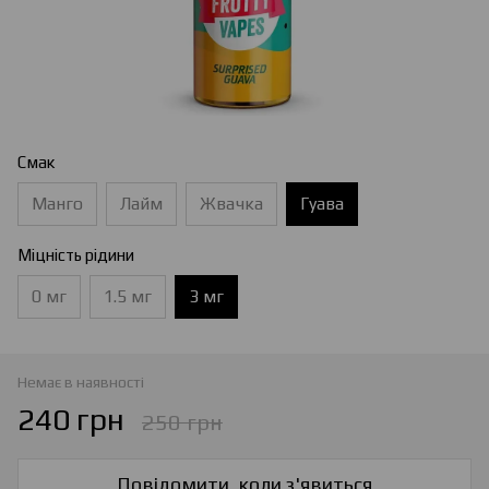
Смак
Манго
Лайм
Жвачка
Гуава
Міцність рідини
0 мг
1.5 мг
3 мг
Немає в наявності
240 грн
250 грн
Повідомити, коли з'явиться