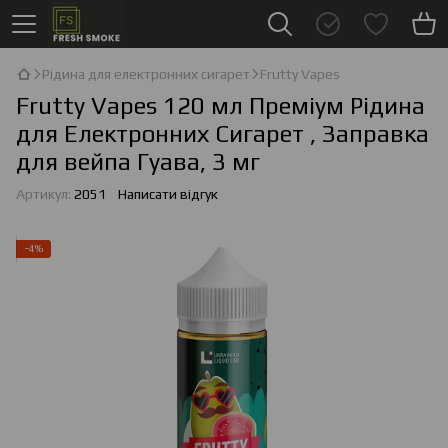
Рідина для електронних сигарет
Frutty Vapes
Frutty Vapes 120 мл Преміум Рідина
для Електронних Сигарет , Заправка
для вейпа Гуава, 3 мг
Артикул:
2051
Написати відгук
−4%