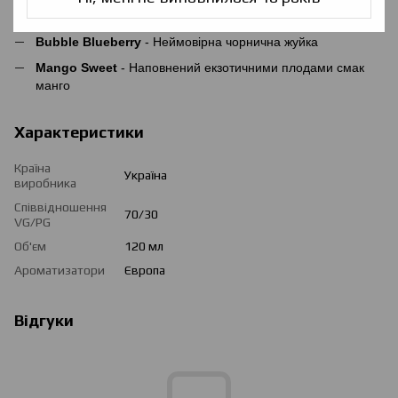
Surprised Guava
- Тропічний смак стиглої гуави
Bubble Blueberry
- Неймовірна чорнична жуйка
Mango Sweet
- Наповнений екзотичними плодами смак
манго
Характеристики
Країна
Україна
виробника
Співвідношення
70/30
VG/PG
Об'єм
120 мл
Ароматизатори
Європа
Відгуки