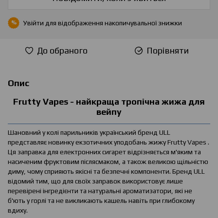
Увійти
для відображення накопичувальної знижки
%
До обраного
Порівняти
Опис
Frutty Vapes - найкраща тропічна жижа для
вейпу
Шановний у колі парильників український бренд ULL
представляє новинку екзотичних уподобань жижу Frutty Vapes .
Ця заправка для електронних сигарет відрізняється м'яким та
насиченим фруктовим післясмаком, а також великою щільністю
диму, чому сприяють якісні та безпечні компоненти. Бренд ULL
відомий тим, що для своїх заправок використовує лише
перевірені інгредієнти та натуральні ароматизатори, які не
б'ють у горлі та не викликають кашель навіть при глибокому
вдиху.