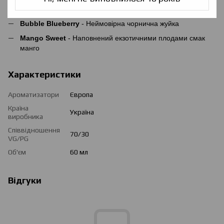
Surprised Guava
- Тропічний смак стиглої гуави
Bubble Blueberry
- Неймовірна чорнична жуйка
Mango Sweet
- Наповнений екзотичними плодами смак
манго
Характеристики
Ароматизатори
Європа
Країна
Україна
виробника
Співвідношення
70/30
VG/PG
Об'єм
60 мл
Відгуки