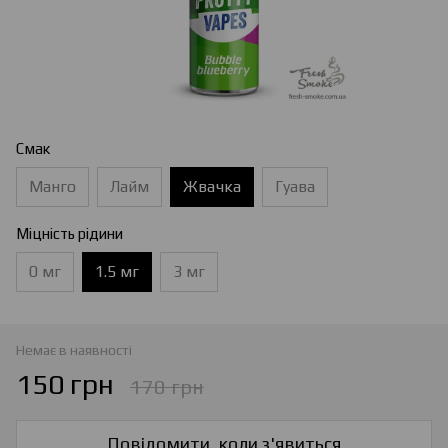
Смак
Манго
Лайм
Жвачка
Гуава
Міцність рідини
0 мг
1.5 мг
3 мг
Немає в наявності
150 грн
170 грн
Повідомити, коли з'явиться