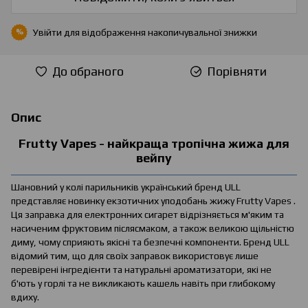
Увійти
для відображення накопичувальної знижки
%
До обраного
Порівняти
Опис
Frutty Vapes - найкраща тропічна жижа для
вейпу
Шановний у колі парильників український бренд ULL
представляє новинку екзотичних уподобань жижу Frutty Vapes .
Ця заправка для електронних сигарет відрізняється м'яким та
насиченим фруктовим післясмаком, а також великою щільністю
диму, чому сприяють якісні та безпечні компоненти. Бренд ULL
відомий тим, що для своїх заправок використовує лише
перевірені інгредієнти та натуральні ароматизатори, які не
б'ють у горлі та не викликають кашель навіть при глибокому
вдиху.