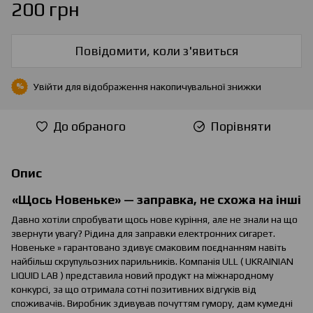
200 грн
Повідомити, коли з'явиться
Увійти
для відображення накопичувальної знижки
%
До обраного
Порівняти
Опис
«Щось Новеньке» — заправка, не схожа на інші
Давно хотіли спробувати щось нове куріння, але не знали на що
звернути увагу? Рідина для заправки електронних сигарет.
Новеньке » гарантовано здивує смаковим поєднанням навіть
найбільш скрупульозних парильників. Компанія ULL ( UKRAINIAN
LIQUID LAB ) представила новий продукт на міжнародному
конкурсі, за що отримала сотні позитивних відгуків від
споживачів. Виробник здивував почуттям гумору, дам кумедні