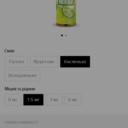
Смак
Тютюн
Фруктове
Кисленьке
Холодненьке
Міцність рідини
0 мг
1.5 мг
3 мг
6 мг
Немає в наявності