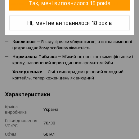
Так, мені виповнилося 18 років
Збовтайте рідину, замініть стару ватку, заправте і
кайфуйте!
Вибери свій смак:
Ні, мені не виповнилося 18 років
Фруктове
— Інсайт з тропіків, Ананас, Папая, Маракуя і ще 4
секретних інгредієнта сьогодні в топі
Кисленьке
— В саду зірвали яблуко кисле, а нотка лимонної
цедри надає йому особливу пікантність
Нормальна Табачка
— М'який тютюн з нотками фісташки і
крему, наповнений первозданним ароматом Куби
Холодненьке
— Лічі з виноградом це новий холодний
коктейль, тепер кожен день як вихідний
Характеристики
Країна
Україна
виробника
Співвідношення
70/30
VG/PG
Об'єм
60 мл