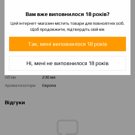
Вам вже виповнилося 18 років?
Цей інтернет-магазин містить товари для повнолітніх осіб.
Щоб продовжити, підтвердіть свій вік
Характеристики
Так, мені виповнилося 18 років
Країна
Україна
виробника
Ні, мені не виповнилося 18 років
Співвідношення
70/30
VG/PG
Об'єм
230 мл
Ароматизатори
Європа
Відгуки