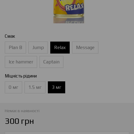
Смак
Plan B
Jump
Relax
Message
Ice hammer
Captain
Міцність рідини
0 мг
1.5 мг
3 мг
Немає в наявності
300 грн