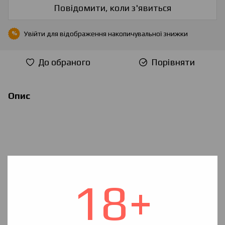
Повідомити, коли з'явиться
Увійти
для відображення накопичувальної знижки
%
До обраного
Порівняти
Опис
18+