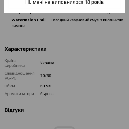
Ні, мені не виповнилося 18 років
винограду
Raspberry Lemonade
— Кислий малиновий лимонад
Watermelon Chill
— Солодкий кавуновий смузі з кислинкою
лимона
Характеристики
Країна
Україна
виробника
Співвідношення
70/30
VG/PG
Об'єм
60 мл
Ароматизатори
Європа
Відгуки