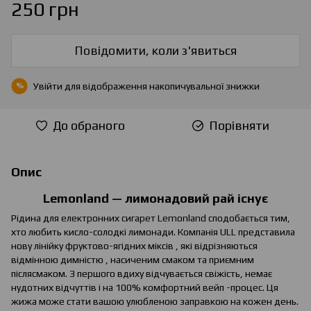
250 грн
Повідомити, коли з'явиться
Увійти
для відображення накопичувальної знижки
%
До обраного
Порівняти
Опис
Lemonland — лимонадовий рай існує
Рідина для електронних сигарет Lemonland сподобається тим,
хто любить кисло-солодкі лимонади. Компанія ULL представила
нову лінійку фруктово-ягідних міксів , які відрізняються
відмінною димністю , насиченим смаком та приємним
післясмаком. З першого вдиху відчувається свіжість, немає
нудотних відчуттів і на 100% комфортний вейп -процес. Ця
жижа може стати вашою улюбленою заправкою на кожен день.