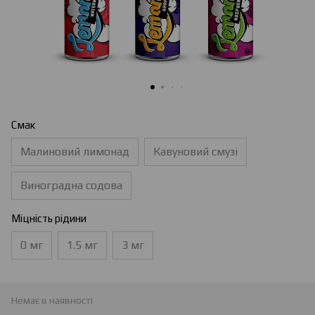
Смак
Малиновий лимонад
Кавуновий смузі
Виноградна содова
Міцність рідини
0 мг
1.5 мг
3 мг
Немає в наявності